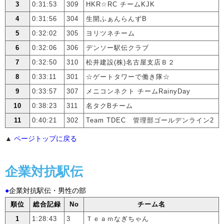
3
0:31:53
309
HKR☆RC チームKJK
4
0:31:56
304
生開ふぁんらんずB
5
0:32:02
305
ヨリツネチーム
6
0:32:06
306
デンソー駅伝クラブ
7
0:32:50
310
松井建設(株)名古屋支店Ｂ２
8
0:33:11
301
☆ゲートタワーで働き隊☆
9
0:33:57
307
メニコンネクト チームRainyDay
10
0:38:23
311
名タクBチーム
11
0:40:21
302
Team TDEC 管理部ゴールデンライン2
▲
ページトップに戻る
企業対抗駅伝
●
企業対抗駅伝・男性の部
順位
総合記録
No
チーム名
1
1:28:43
3
Ｔｅａｍなぎちゃん