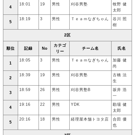
18:01
19
男性
刈谷男塾
牧野 健
4
太郎
18:19
3
男性
Ｔｅａｍなぎちゃん
谷川 照
5
樹
2区
カテゴ
順位
記録
No
チーム名
氏名
リー
18:05
3
男性
Ｔｅａｍなぎちゃん
加藤 健
1
尚
18:39
19
男性
刈谷男塾
古橋 法
2
生
18:59
26
男性
刈谷男塾B
坂井 浩
3
一
19:16
22
男性
YDK
勘場 健
4
太郎
20:16
18
男性
経理屋本舗トヨタ店
合田 優
5
也