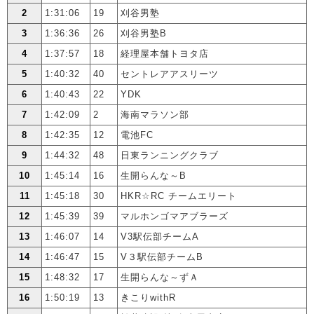
2
1:31:06
19
刈谷男塾
3
1:36:36
26
刈谷男塾B
4
1:37:57
18
経理屋本舗トヨタ店
5
1:40:32
40
セントレアアスリーツ
6
1:40:43
22
YDK
7
1:42:09
2
海南マラソン部
8
1:42:35
12
電池FC
9
1:44:32
48
日東ランニングクラブ
10
1:45:14
16
生開らんな～B
11
1:45:18
30
HKR☆RC チームエリート
12
1:45:39
39
マルホンゴマアブラーズ
13
1:46:07
14
V3駅伝部チームA
14
1:46:47
15
V３駅伝部チームB
15
1:48:32
17
生開らんな～ずＡ
16
1:50:19
13
きこりwithR