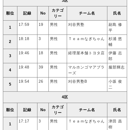
3区
カテゴ
順位
記録
No
チーム名
氏名
リー
17:59
19
男性
刈谷男塾
副島 修
1
平
18:18
3
男性
Ｔｅａｍなぎちゃん
杉浦 悠
2
輔
19:46
18
男性
経理屋本舗トヨタ店
伊藤 志
3
郎
19:48
39
男性
マルホンゴマアブラ
服部輝志
4
ーズ
19:54
26
男性
刈谷男塾B
小坂 俊
5
二
4区
カテゴ
順位
記録
No
チーム名
氏名
リー
17:17
3
男性
Ｔｅａｍなぎちゃん
津田 昌
1
樹