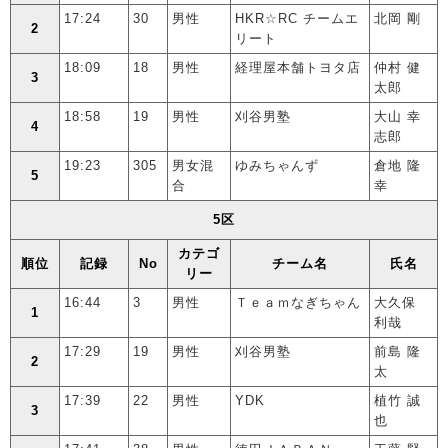
17:24
30
男性
HKR☆RC チームエ
北岡 剛
2
リート
18:09
18
男性
経理屋本舗トヨタ店
仲村 健
3
太郎
18:58
19
男性
刈谷男塾
大山 幸
4
志郎
19:23
305
男女混
ゆみちゃんず
倉地 隆
5
合
幸
5区
カテゴ
順位
記録
No
チーム名
氏名
リー
16:44
3
男性
Ｔｅａｍなぎちゃん
大久保
1
利哉
17:29
19
男性
刈谷男塾
前島 隆
2
太
17:39
22
男性
YDK
植竹 誠
3
也