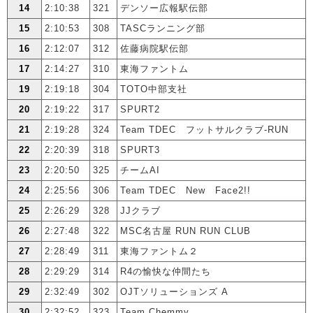
14
2:10:38
321
デンソー広報駅伝部
15
2:10:53
308
TASCランニング部
16
2:12:07
312
佐藤病院駅伝部
17
2:14:27
310
東海ファントム
19
2:19:18
304
TOTO中部支社
20
2:19:22
317
SPURT2
21
2:19:28
324
Team TDEC フットサルクラブ-RUN
22
2:20:39
318
SPURT3
23
2:20:50
325
チームAI
24
2:25:56
306
Team TDEC New Face2!!
25
2:26:29
328
JJクラブ
26
2:27:48
322
MSC名古屋 RUN RUN CLUB
27
2:28:49
311
東海ファントム２
28
2:29:29
314
R4の愉快な仲間たち
29
2:32:49
302
OJTソリューションズ A
30
2:32:52
323
Team Chemmy