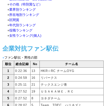
●
その他（特別賞など）
●
業界別ランキング
●
所在地別ランキング
●
区間賞
●
年代別ランキング
●
役職ランキング
●
女性ランキング(個人)
企業対抗ファン駅伝
●
ファン駅伝・男性の部
順位
総合記録
No
チーム名
1
0:22:36
13
HKR☆RC チームOYG
2
0:24:59
16
リパークス
3
0:25:11
21
テックスエンジ青
4
0:27:52
19
ＵＳＡＫＡＭＥ．ＲＣ
5
0:27:52
8
ヨネダチーム
6
0:28:07
5
Team TDEC ハリネズミ