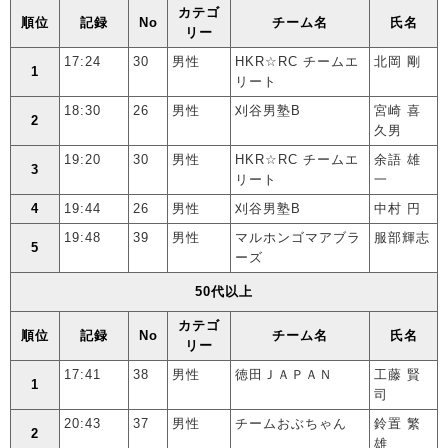
カテゴ
順位
記録
No
チーム名
氏名
リー
17:24
30
男性
HKR☆RC チームエ
北岡 剛
1
リート
18:30
26
男性
刈谷男塾B
宮崎 喜
2
久男
19:20
30
男性
HKR☆RC チームエ
余語 雄
3
リート
一
4
19:44
26
男性
刈谷男塾B
中村 円
19:48
39
男性
マルホンゴマアブラ
服部輝志
5
ーズ
50代以上
カテゴ
順位
記録
No
チーム名
氏名
リー
17:41
38
男性
徳田ＪＡＰＡＮ
工藤 賢
1
司
20:43
37
男性
チームおぶちゃん
鈴置 繁
2
雄