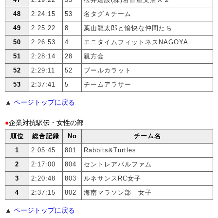
48
2:24:15
53
名タグＡチーム
49
2:25:22
8
葉山龍太郎と愉快な仲間たち
50
2:26:53
4
エニタイムフィットネスNAGOYA
51
2:28:14
28
親方会
52
2:29:11
52
ブールカラット
53
2:37:41
5
チームアラサー
▲
ページトップに戻る
●
企業対抗駅伝・女性の部
順位
総合記録
No
チーム名
1
2:05:45
801
Rabbits&Turtles
2
2:17:00
804
セントレアパルファム
3
2:20:48
803
ルネサンスRC女子
4
2:37:15
802
海南マラソン部 女子
▲
ページトップに戻る