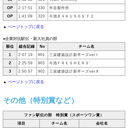
OP
2:17:51
330
半谷製作所
OP
1:41:09
320
今池ＢＡＫＵＳＯＳ’Ｆ２
▲
ページトップに戻る
●
企業対抗駅伝・新入社員の部
順位
総合記録
No
チーム名
1
2:07:19
901
三栄建築設計新卒ーズver.Ⅰ
2
2:25:59
903
今池ＦＲＥＳＨＥＲＳ’
3
2:50:57
902
三栄建築設計新卒ーズver.Ⅱ
▲
ページトップに戻る
その他（特別賞など）
ファン駅伝の部 特別賞（スポーツワン賞）
項目
チーム名
会社名