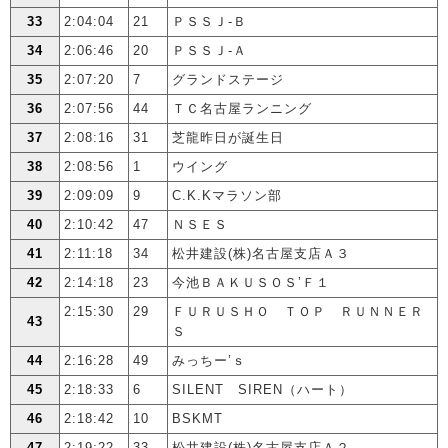
33
2:04:04
21
ＰＳＳＪ-Ｂ
34
2:06:46
20
ＰＳＳＪ-Ａ
35
2:07:20
7
グランドステージ
36
2:07:56
44
ＴＣ名古屋ランニング
37
2:08:16
31
芝龍昨日が誕生日
38
2:08:56
1
ウイング
39
2:09:09
9
C.K.Kマラソン部
40
2:10:42
47
ＮＳＥＳ
41
2:11:18
34
松井建設(株)名古屋支店Ａ３
42
2:14:18
23
今池ＢＡＫＵＳＯＳ’Ｆ１
2:15:30
29
ＦＵＲＵＳＨＯ ＴＯＰ ＲＵＮＮＥＲ
43
Ｓ
44
2:16:28
49
みっちー’ｓ
45
2:18:33
6
SILENT SIREN（ハート）
46
2:18:42
10
BSKMT
47
2:19:22
33
松井建設(株)名古屋支店Ａ２