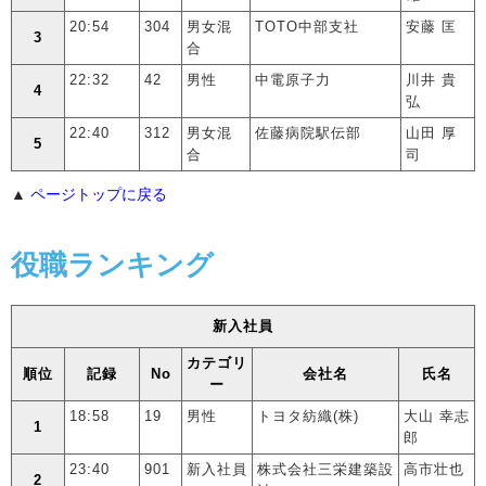
20:54
304
男女混
TOTO中部支社
安藤 匡
3
合
22:32
42
男性
中電原子力
川井 貴
4
弘
22:40
312
男女混
佐藤病院駅伝部
山田 厚
5
合
司
▲
ページトップに戻る
役職ランキング
新入社員
カテゴリ
順位
記録
No
会社名
氏名
ー
18:58
19
男性
トヨタ紡織(株)
大山 幸志
1
郎
23:40
901
新入社員
株式会社三栄建築設
高市壮也
2