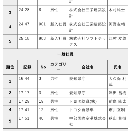
計
24:28
8
男性
株式会社三栄建築設
木村維士
3
計
24:47
901
新入社員
株式会社三栄建築設
河野友輔
4
計
25:18
903
新入社員
株式会社ソフトテッ
江村 友悠
5
クス
一般社員
カテゴリ
順位
記録
No
会社名
氏名
ー
16:44
3
男性
愛知県庁
大久保 利
1
哉
2
17:17
3
男性
愛知県庁
津田 昌樹
3
17:29
19
男性
トヨタ紡織(株)
前島 隆太
4
17:41
12
男性
トヨタ自動車
市川玄制
17:51
40
男性
中部国際空港株式会
秋山 和徹
5
社