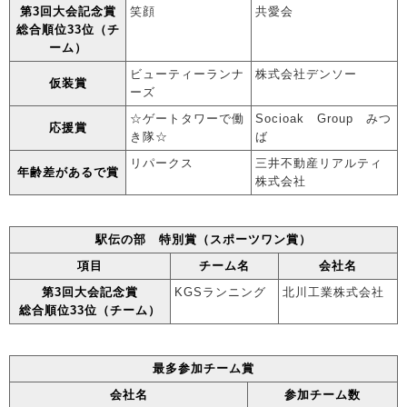
第3回大会記念賞
笑顔
共愛会
総合順位33位（チ
ーム）
ビューティーランナ
株式会社デンソー
仮装賞
ーズ
☆ゲートタワーで働
Socioak Group みつ
応援賞
き隊☆
ば
リパークス
三井不動産リアルティ
年齢差があるで賞
株式会社
駅伝の部 特別賞（スポーツワン賞）
項目
チーム名
会社名
第3回大会記念賞
KGSランニング
北川工業株式会社
総合順位33位（チーム）
最多参加チーム賞
会社名
参加チーム数