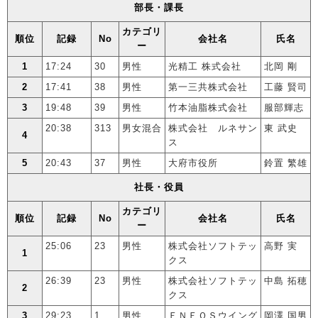
部長・課長
カテゴリ
順位
記録
No
会社名
氏名
ー
1
17:24
30
男性
光精工 株式会社
北岡 剛
2
17:41
38
男性
第一三共株式会社
工藤 賢司
3
19:48
39
男性
竹本油脂株式会社
服部輝志
20:38
313
男女混合
株式会社 ルネサン
東 武史
4
ス
5
20:43
37
男性
大府市役所
鈴置 繁雄
社長・役員
カテゴリ
順位
記録
No
会社名
氏名
ー
25:06
23
男性
株式会社ソフトテッ
高野 実
1
クス
26:39
23
男性
株式会社ソフトテッ
中島 拓穂
2
クス
3
29:23
1
男性
ＥＮＥＯＳウイング
岡澤 国男