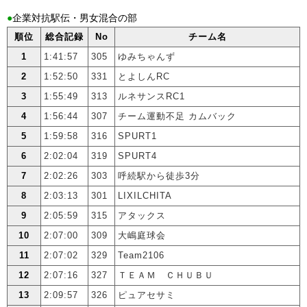
●
企業対抗駅伝・男女混合の部
順位
総合記録
No
チーム名
1
1:41:57
305
ゆみちゃんず
2
1:52:50
331
とよしんRC
3
1:55:49
313
ルネサンスRC1
4
1:56:44
307
チーム運動不足 カムバック
5
1:59:58
316
SPURT1
6
2:02:04
319
SPURT4
7
2:02:26
303
呼続駅から徒歩3分
8
2:03:13
301
LIXILCHITA
9
2:05:59
315
アタックス
10
2:07:00
309
大嶋庭球会
11
2:07:02
329
Team2106
12
2:07:16
327
ＴＥＡＭ ＣＨＵＢＵ
13
2:09:57
326
ピュアセサミ