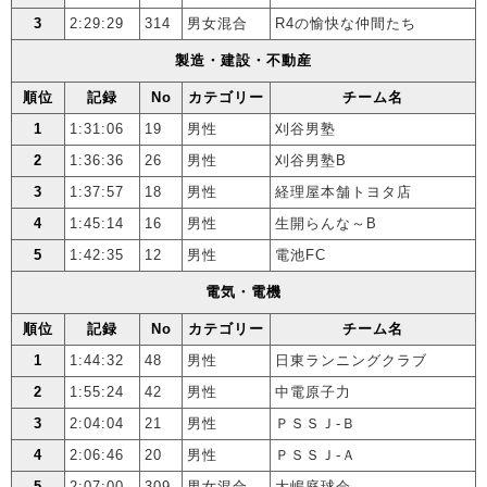
3
2:29:29
314
男女混合
R4の愉快な仲間たち
製造・建設・不動産
順位
記録
No
カテゴリー
チーム名
1
1:31:06
19
男性
刈谷男塾
2
1:36:36
26
男性
刈谷男塾B
3
1:37:57
18
男性
経理屋本舗トヨタ店
4
1:45:14
16
男性
生開らんな～B
5
1:42:35
12
男性
電池FC
電気・電機
順位
記録
No
カテゴリー
チーム名
1
1:44:32
48
男性
日東ランニングクラブ
2
1:55:24
42
男性
中電原子力
3
2:04:04
21
男性
ＰＳＳＪ-Ｂ
4
2:06:46
20
男性
ＰＳＳＪ-Ａ
5
2:07:00
309
男女混合
大嶋庭球会