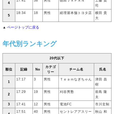
17:41
38
男性
徳田ＪＡＰＡＮ
工藤 賢
4
司
18:34
18
男性
経理屋本舗トヨタ店
横田 貴
5
大
▲
ページトップに戻る
年代別ランキング
20代以下
カテゴ
順位
記録
No
チーム名
氏名
リー
17:17
3
男性
Ｔｅａｍなぎちゃん
津田 昌
1
樹
17:29
19
男性
刈谷男塾
前島 隆
2
太
3
17:41
12
男性
電池FC
市川玄制
17:51
40
男性
セントレアアスリー
秋山 和