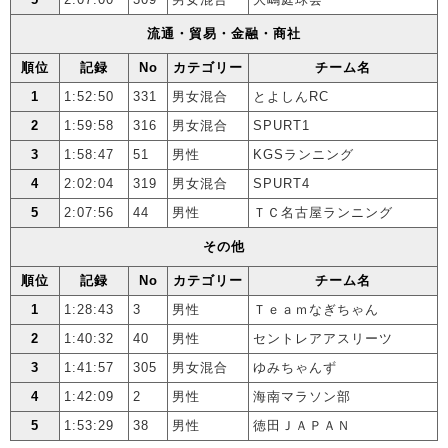
流通・貿易・金融・商社
順位
記録
No
カテゴリー
チーム名
1
1:52:50
331
男女混合
とよしんRC
2
1:59:58
316
男女混合
SPURT1
3
1:58:47
51
男性
KGSランニング
4
2:02:04
319
男女混合
SPURT4
5
2:07:56
44
男性
ＴＣ名古屋ランニング
その他
順位
記録
No
カテゴリー
チーム名
1
1:28:43
3
男性
Ｔｅａｍなぎちゃん
2
1:40:32
40
男性
セントレアアスリーツ
3
1:41:57
305
男女混合
ゆみちゃんず
4
1:42:09
2
男性
海南マラソン部
5
1:53:29
38
男性
徳田ＪＡＰＡＮ