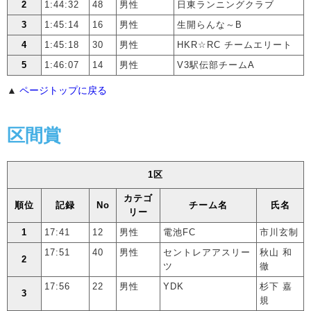
2
1:44:32
48
男性
日東ランニングクラブ
3
1:45:14
16
男性
生開らんな～B
4
1:45:18
30
男性
HKR☆RC チームエリート
5
1:46:07
14
男性
V3駅伝部チームA
▲
ページトップに戻る
区間賞
1区
カテゴ
順位
記録
No
チーム名
氏名
リー
1
17:41
12
男性
電池FC
市川玄制
17:51
40
男性
セントレアアスリー
秋山 和
2
ツ
徹
17:56
22
男性
YDK
杉下 嘉
3
規