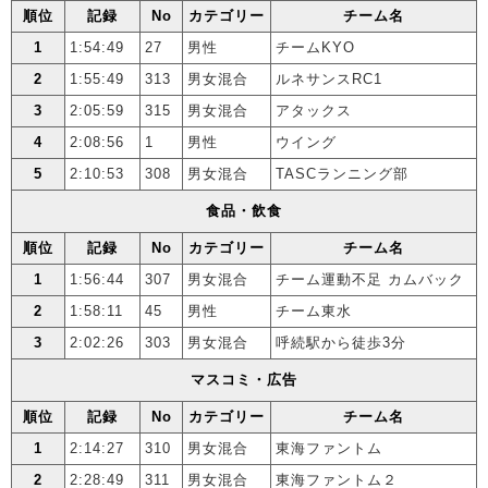
順位
記録
No
カテゴリー
チーム名
1
1:54:49
27
男性
チームKYO
2
1:55:49
313
男女混合
ルネサンスRC1
3
2:05:59
315
男女混合
アタックス
4
2:08:56
1
男性
ウイング
5
2:10:53
308
男女混合
TASCランニング部
食品・飲食
順位
記録
No
カテゴリー
チーム名
1
1:56:44
307
男女混合
チーム運動不足 カムバック
2
1:58:11
45
男性
チーム東水
3
2:02:26
303
男女混合
呼続駅から徒歩3分
マスコミ・広告
順位
記録
No
カテゴリー
チーム名
1
2:14:27
310
男女混合
東海ファントム
2
2:28:49
311
男女混合
東海ファントム２