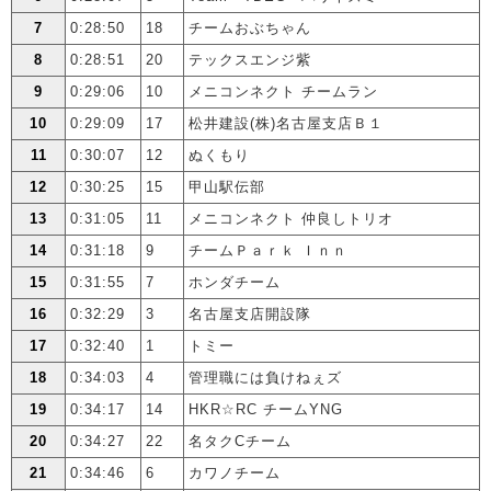
7
0:28:50
18
チームおぶちゃん
8
0:28:51
20
テックスエンジ紫
9
0:29:06
10
メニコンネクト チームラン
10
0:29:09
17
松井建設(株)名古屋支店Ｂ１
11
0:30:07
12
ぬくもり
12
0:30:25
15
甲山駅伝部
13
0:31:05
11
メニコンネクト 仲良しトリオ
14
0:31:18
9
チームＰａｒｋ Ｉｎｎ
15
0:31:55
7
ホンダチーム
16
0:32:29
3
名古屋支店開設隊
17
0:32:40
1
トミー
18
0:34:03
4
管理職には負けねぇズ
19
0:34:17
14
HKR☆RC チームYNG
20
0:34:27
22
名タクCチーム
21
0:34:46
6
カワノチーム