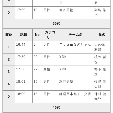
4
ツ
徹
17:59
19
男性
刈谷男塾
副島 修
5
平
30代
カテゴ
順位
記録
No
チーム名
氏名
リー
16:44
3
男性
Ｔｅａｍなぎちゃん
大久保
1
利哉
17:39
22
男性
YDK
植竹 誠
2
也
17:56
22
男性
YDK
杉下 嘉
3
規
18:01
19
男性
刈谷男塾
牧野 健
4
太郎
18:09
18
男性
経理屋本舗トヨタ店
仲村 健
5
太郎
40代