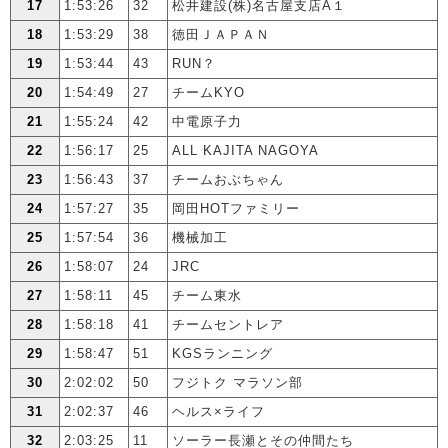
17
1:53:26
32
松井建設(株)名古屋支店A１
18
1:53:29
38
徳田ＪＡＰＡＮ
19
1:53:44
43
RUN？
20
1:54:49
27
チームKYO
21
1:55:24
42
中電原子力
22
1:56:17
25
ALL KAJITA NAGOYA
23
1:56:43
37
チームおぶちゃん
24
1:57:27
35
岡田HOTファミリー
25
1:57:54
36
機械加工
26
1:58:07
24
JRC
27
1:58:11
45
チーム東水
28
1:58:18
41
チームセントレア
29
1:58:47
51
KGSランニング
30
2:02:02
50
フジトク マラソン部
31
2:02:37
46
ヘルス×ライフ
32
2:03:25
11
ソーラー長瀬とその仲間たち