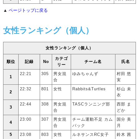
▲
ページトップに戻る
女性ランキング（個人）
女性ランキング（個人）
カテゴ
順位
記録
No
チーム名
氏名
リー
22:21
305
男女混
ゆみちゃんず
村田 悠
1
合
実
22:32
801
女性
Rabbits&Turtles
杉山 未
2
衣
22:44
308
男女混
TASCランニング部
西部 ま
3
合
どか
23:00
307
男女混
チーム運動不足 カム
国分 美
4
合
バック
月
5
23:08
803
女性
ルネサンスRC女子
鈴木 茜