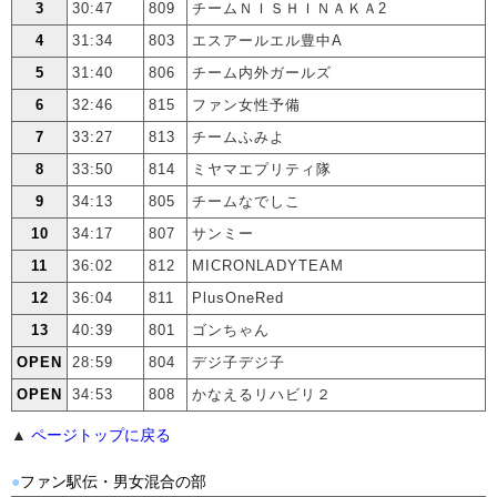
3
30:47
809
チームＮＩＳＨＩＮＡＫＡ2
4
31:34
803
エスアールエル豊中A
5
31:40
806
チーム内外ガールズ
6
32:46
815
ファン女性予備
7
33:27
813
チームふみよ
8
33:50
814
ミヤマエプリティ隊
9
34:13
805
チームなでしこ
10
34:17
807
サンミー
11
36:02
812
MICRONLADYTEAM
12
36:04
811
PlusOneRed
13
40:39
801
ゴンちゃん
OPEN
28:59
804
デジ子デジ子
OPEN
34:53
808
かなえるリハビリ２
▲
ページトップに戻る
●
ファン駅伝・男女混合の部