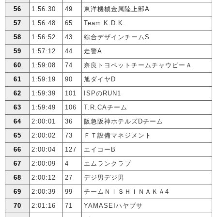
56
1:56:30
49
東洋機械金属陸上部A
57
1:56:48
65
Team K.D.K.
58
1:56:52
43
綜合デザインチームS
59
1:57:12
44
走警A
60
1:59:08
74
奈良トヨペットチームチャウピーＡ
61
1:59:19
90
旭ダイヤD
62
1:59:39
101
ISPのRUN1
63
1:59:49
106
T.R.CAチーム
64
2:00:01
36
阪急阪神ホテルズDチーム
65
2:00:02
73
ＦＴ設備マネジメント
66
2:00:04
127
エイコーB
67
2:00:09
4
エムランクラブ
68
2:00:12
27
デジ男デジ男
69
2:00:39
99
チームＮＩＳＨＩＮＡＫＡ4
70
2:01:16
71
YAMASEIハヤブサ