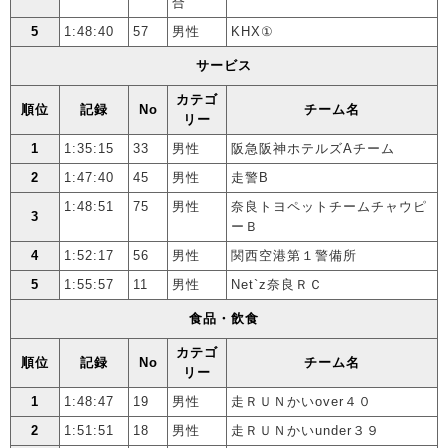
合
5
1:48:40
57
男性
KHX①
サービス
カテゴ
順位
記録
No
チーム名
リー
1
1:35:15
33
男性
阪急阪神ホテルズAチーム
2
1:47:40
45
男性
走警B
1:48:51
75
男性
奈良トヨペットチームチャウピ
3
ーＢ
4
1:52:17
56
男性
関西空港第１警備所
5
1:55:57
11
男性
Net`z奈良ＲＣ
食品・飲食
カテゴ
順位
記録
No
チーム名
リー
1
1:48:47
19
男性
走ＲＵＮかいover４０
2
1:51:51
18
男性
走ＲＵＮかいunder３９