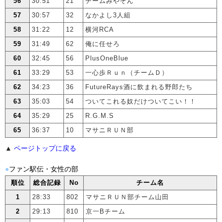
56
30:51
21
チームみやぞん
57
30:57
32
なかよし3人組
58
31:22
12
横河RCA
59
31:49
62
俺に任せろ
60
32:45
56
PlusOneBlue
61
33:29
53
一心歩Ｒｕｎ（チームＤ）
62
34:23
36
FutureRays酒に飲まれる野郎たち
63
35:03
54
ついてこれる奴だけついてこい！！
64
35:29
25
R.G.M.S
65
36:37
10
マサニＲＵＮ部
▲
ページトップに戻る
●
ファン駅伝・女性の部
順位
総合記録
No
チーム名
1
28:33
802
マサニＲＵＮ部チーム山田
2
29:13
810
京一Bチーム