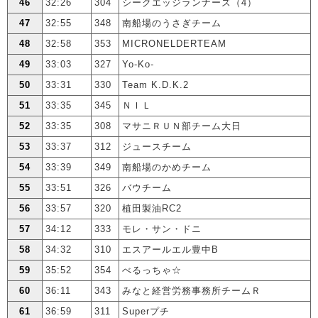
46
32:26
304
シークエッジランナーズ（4）
47
32:55
348
南船場のうさぎチーム
48
32:58
353
MICRONELDERTEAM
49
33:03
327
Yo-Ko-
50
33:31
330
Team K.D.K.2
51
33:35
345
ＮＩＬ
52
33:35
308
マサニＲＵＮ部チーム大日
53
33:37
312
ジュースチーム
54
33:39
349
南船場のかめチーム
55
33:51
326
バウチーム
56
33:57
320
植田製油RC2
57
34:12
333
モレ・サン・ドニ
58
34:32
310
エスアールエル豊中B
59
35:52
354
べるっちゃ☆
60
36:11
343
みなと経営労務事務所チームＲ
61
36:59
311
Superプチ