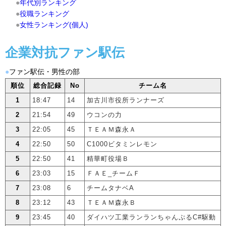
●
年代別ランキング
●
役職ランキング
●
女性ランキング(個人)
企業対抗ファン駅伝
●
ファン駅伝・男性の部
順位
総合記録
No
チーム名
1
18:47
14
加古川市役所ランナーズ
2
21:54
49
ウコンの力
3
22:05
45
ＴＥＡＭ森永Ａ
4
22:50
50
C1000ビタミンレモン
5
22:50
41
精華町役場Ｂ
6
23:03
15
ＦＡＥ_チームＦ
7
23:08
6
チームタナベA
8
23:12
43
ＴＥＡＭ森永Ｂ
9
23:45
40
ダイハツ工業ランランちゃんぷるC#駆動