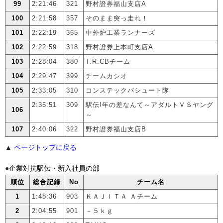
99
2:21:46
321
野村證券福山支店A
100
2:21:58
357
そのまま突っ走れ！
101
2:22:19
365
中外炉工業ランナーズ
102
2:22:59
318
野村證券上本町支店A
103
2:28:04
380
T.R.CBチーム
104
2:29:47
399
チームカシオ
105
2:33:05
310
コンステックパシュート隊
2:35:51
309
駅伝!年の差なんて～アダルトＶＳヤング
106
～
107
2:40:06
322
野村證券福山支店B
▲
ページトップに戻る
●
企業対抗駅伝・新入社員の部
順位
総合記録
No
チーム名
1
1:48:36
903
ＫＡＪＩＴＡ Ａチーム
2
2:04:55
901
－５ｋｇ