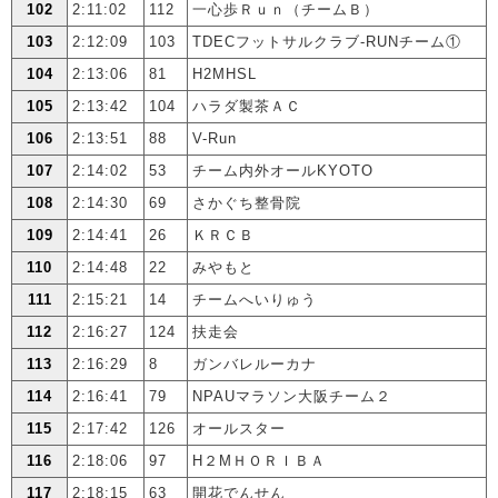
102
2:11:02
112
一心歩Ｒｕｎ（チームＢ）
103
2:12:09
103
TDECフットサルクラブ-RUNチーム①
104
2:13:06
81
H2MHSL
105
2:13:42
104
ハラダ製茶ＡＣ
106
2:13:51
88
V-Run
107
2:14:02
53
チーム内外オールKYOTO
108
2:14:30
69
さかぐち整骨院
109
2:14:41
26
ＫＲＣＢ
110
2:14:48
22
みやもと
111
2:15:21
14
チームへいりゅう
112
2:16:27
124
扶走会
113
2:16:29
8
ガンバレルーカナ
114
2:16:41
79
NPAUマラソン大阪チーム２
115
2:17:42
126
オールスター
116
2:18:06
97
H２MＨＯＲＩＢＡ
117
2:18:15
63
開花でんせん