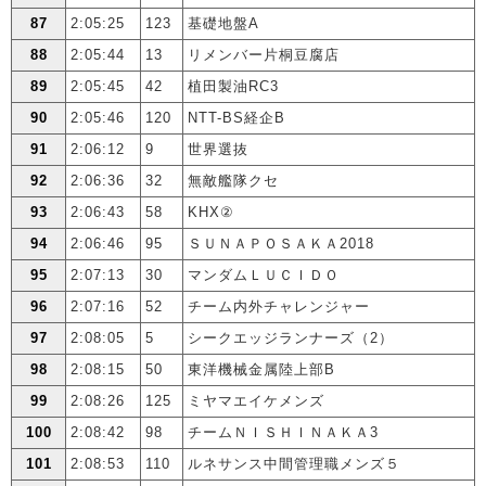
87
2:05:25
123
基礎地盤A
88
2:05:44
13
リメンバー片桐豆腐店
89
2:05:45
42
植田製油RC3
90
2:05:46
120
NTT-BS経企B
91
2:06:12
9
世界選抜
92
2:06:36
32
無敵艦隊クセ
93
2:06:43
58
KHX②
94
2:06:46
95
ＳＵＮＡＰＯＳＡＫＡ2018
95
2:07:13
30
マンダムＬＵＣＩＤＯ
96
2:07:16
52
チーム内外チャレンジャー
97
2:08:05
5
シークエッジランナーズ（2）
98
2:08:15
50
東洋機械金属陸上部B
99
2:08:26
125
ミヤマエイケメンズ
100
2:08:42
98
チームＮＩＳＨＩＮＡＫＡ3
101
2:08:53
110
ルネサンス中間管理職メンズ５