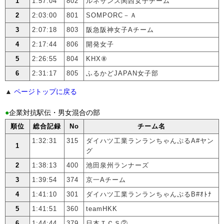
1
1:57:04
802
ルネサンス関西女子チーム
2
2:03:00
801
SOMPORC－Ａ
3
2:07:18
803
阪急阪神女子Aチーム
4
2:17:44
806
開発女子
5
2:26:55
804
KHX⑧
6
2:31:17
805
ふるかどJAPAN女子部
▲
ページトップに戻る
●
企業対抗駅伝・男女混合の部
順位
総合記録
No
チーム名
1:32:31
315
ダイハツ工業ランランちゃんぷるA#ヤン
1
グ
2
1:38:13
400
池田泉州ランナーズ
3
1:39:54
374
京一Aチーム
4
1:41:10
301
ダイハツ工業ランランちゃんぷるB#ｵﾄﾅ
5
1:41:51
360
teamHKK
6
1:44:44
379
日本ＴＣＳ②