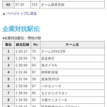
62
37:20
314
チーム積算見積
▲
ページトップに戻る
企業対抗駅伝
●
企業対抗駅伝・男性の部
順位
総合記録
No
チーム名
1
1:25:17
70
チームSPACER
2
1:28:50
76
疾走奉行
3
1:30:06
93
旭ダイヤA
4
1:31:46
87
精華町役場
5
1:31:54
39
真珠湾2018
6
1:33:08
67
パチカメーズ
7
1:34:04
85
もとからガラタン
8
1:34:56
82
大阪サニタリーA
9
1:35:15
33
阪急阪神ホテルズAチーム