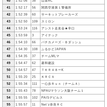
40
1:52:06
38
山喜RC
41
1:52:17
56
関西空港第１警備所
42
1:52:39
60
サーキットブレーカーズ
43
1:52:50
109
スミロン
44
1:53:24
116
アシスト走友会★辛口
45
1:53:59
3
アイテック
46
1:54:10
66
パチカメーズ・Ｂダッシュ
47
1:54:30
108
ふるかどJAPAN
48
1:54:35
37
チームMLマ
49
1:54:47
62
菱和建設
50
1:54:57
47
ＴＫＲ４８ーK
51
1:55:20
25
ＫＲＣＡ
52
1:55:34
111
一心歩Ｒｕｎ（チームＡ）
53
1:55:43
78
NPAUマラソン大阪チーム１
54
1:55:55
102
PAISデビルス
55
1:55:57
11
Net`z奈良ＲＣ