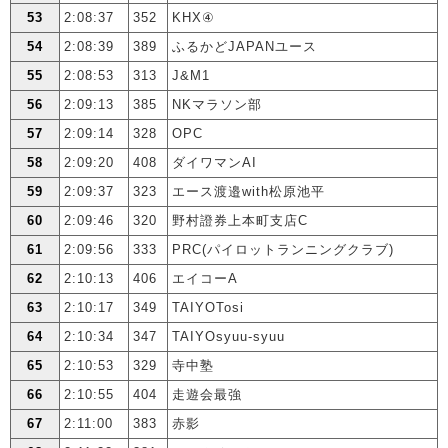
53
2:08:37
352
KHX④
54
2:08:39
389
ふるかどJAPANユース
55
2:08:53
313
J&M1
56
2:09:13
385
NKマラソン部
57
2:09:14
328
OPC
58
2:09:20
408
ダイワマンAI
59
2:09:37
323
エース渡邉with松原池平
60
2:09:46
320
野村證券上本町支店C
61
2:09:56
333
PRC(パイロットランニングクラブ)
62
2:10:13
406
エイコーA
63
2:10:17
349
TAIYOTosi
64
2:10:34
347
TAIYOsyuu-syuu
65
2:10:53
329
寺中塾
66
2:10:55
404
走遊会最強
67
2:11:00
383
赤影