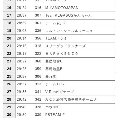
15
28:12
357
TEAMロース
16
28:24
316
MIYAMOTOJAPAN
17
28:37
307
TeamPEGASUSかんちゃん
18
28:39
361
チーム安川C
19
29:08
336
コルトン・シャルルマーニュ
20
29:14
356
TEAMハラミ
21
29:16
318
スリーグッドランナーズ
22
29:17
322
ＨＡＲＡＫＥＮＺＯ
23
29:27
360
基礎地盤C
24
29:28
359
基礎地盤B
25
29:37
306
暴れ馬
26
29:37
313
チームTCG
27
29:38
341
V-Runビギナーズ
28
29:42
342
みなと経営労務事務所チームＪ
29
29:46
328
バウHNT
30
29:59
339
FSTEAM-F