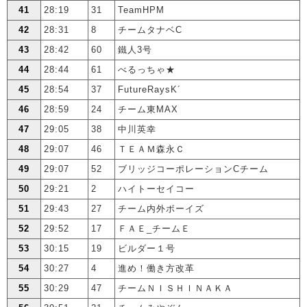
41
28:19
31
TeamHPM
42
28:31
8
チームタナベC
43
28:42
60
鐵人3号
44
28:44
61
べるっちゃ★
45
28:54
37
FutureRaysK´
46
28:59
24
チーム東MAX
47
29:05
38
中川英幸
48
29:07
46
ＴＥＡＭ森永Ｃ
49
29:07
52
ブリッジコーポレーションCチーム
50
29:21
2
ハイトーセイコー
51
29:43
27
チーム内外ボーイズ
52
29:52
17
ＦＡＥ_チームＥ
53
30:15
19
ビルダー１号
54
30:27
4
進め！働き方改革
55
30:29
47
チームＮＩＳＨＩＮＡＫＡ