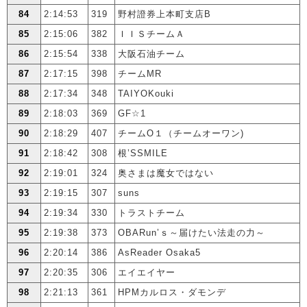
84
2:14:53
319
野村證券上本町支店B
85
2:15:06
382
ＩＩＳチームＡ
86
2:15:54
338
大阪石油チーム
87
2:17:15
398
チームMR
88
2:17:34
348
TAIYOKouki
89
2:18:03
369
GF☆1
90
2:18:29
407
チームO１（チームオーワン)
91
2:18:42
308
根’SSMILE
92
2:19:01
324
奥さまは魔女ではない
93
2:19:15
307
suns
94
2:19:34
330
トラストチーム
95
2:19:38
373
OBARun’ｓ～届けたい法走の力～
96
2:20:14
386
AsReader Osaka5
97
2:20:35
306
エイエイヤー
98
2:21:13
361
HPMカルロス・ダモンデ