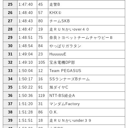
25
1:47:40
45
走警B
26
1:48:40
57
KHX①
27
1:48:43
80
チームSKB
28
1:48:47
19
走ＲＵＮかいover４０
29
1:48:51
75
奈良トヨペットチームチャウピーＢ
30
1:48:54
84
やっぱりガラタン
31
1:49:04
23
HuuuuuE
32
1:49:10
105
宝永電機DP部
33
1:50:04
12
Team PEGASUS
34
1:50:17
16
SSランナーズBチーム
35
1:50:22
91
旭ダイヤC
36
1:50:36
119
NTT-BS経企A
37
1:51:20
31
マンダムFactory
38
1:51:28
86
O.K.
39
1:51:51
18
走ＲＵＮかいunder３９