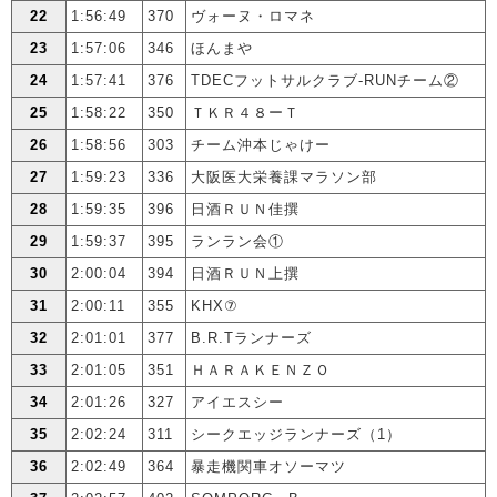
22
1:56:49
370
ヴォーヌ・ロマネ
23
1:57:06
346
ほんまや
24
1:57:41
376
TDECフットサルクラブ-RUNチーム②
25
1:58:22
350
ＴＫＲ４８ーＴ
26
1:58:56
303
チーム沖本じゃけー
27
1:59:23
336
大阪医大栄養課マラソン部
28
1:59:35
396
日酒ＲＵＮ佳撰
29
1:59:37
395
ランラン会①
30
2:00:04
394
日酒ＲＵＮ上撰
31
2:00:11
355
KHX⑦
32
2:01:01
377
B.R.Tランナーズ
33
2:01:05
351
ＨＡＲＡＫＥＮＺＯ
34
2:01:26
327
アイエスシー
35
2:02:24
311
シークエッジランナーズ（1）
36
2:02:49
364
暴走機関車オソーマツ