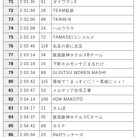
71
2:01:35
61
ダイワマンΣ
72
2:01:40
28
TEAM萩原
73
2:02:00
48
TKR48-R
74
2:02:08
24
ハルウララ
75
2:02:15
72
YAMASEIコンコルド
76
2:02:46
118
右足の前に左足
77
2:03:14
34
阪急阪神ホテルズBチーム
78
2:03:18
15
下町ホルモン十三まるたけ
79
2:03:34
89
GIJUTSU WOREN MASHI
80
2:03:42
115
最短で！まっすぐに！一直線にィィ！
81
2:03:47
10
メルディア住宅工事
82
2:04:14
100
H2M MAKOTO
83
2:04:17
21
さんぽ
84
2:04:37
35
阪急阪神ホテルズCチーム
85
2:04:42
68
ＤＣＰ
86
2:05:04
20
R&Dランナーズ