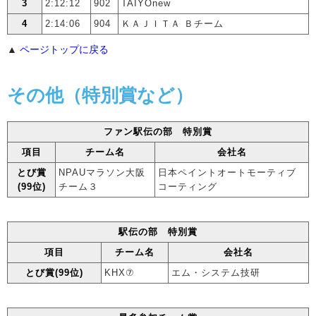
3
2:12:12
902
TAIYOnew
4
2:14:06
904
ＫＡＪＩＴＡ Ｂチーム
▲
ページトップに戻る
その他（特別賞など）
ファン駅伝の部 特別賞
項目
チーム名
会社名
とび賞
NPAUマラソン大阪
日本ペイントオートモーティブ
(99位)
チーム３
コーティング
駅伝の部 特別賞
項目
チーム名
会社名
とび賞(99位)
KHX⑦
エム・システム技研