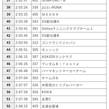
37
2:02:57
402
SOMPORC－B
38
2:03:24
339
おけいRUNA
39
2:03:25
405
ＭＯＯＮＮ
40
2:03:39
343
SS駅伝隊A
41
2:03:41
391
Settsuランニングクラブチーム１
42
2:03:45
344
SS駅伝隊B
43
2:03:50
312
ゴンドランドジャパン
44
2:05:51
305
モッッック
45
2:06:15
397
ASKIDSランクラブ
46
2:06:26
337
マンダムＢｉｆｅｓｔａ
47
2:06:48
335
パーマネントマーカーチーム
48
2:07:04
302
チーム川Ｄ
49
2:07:07
326
Ｗ部長のトリプルバーガー
50
2:07:29
354
KHX⑥
51
2:07:38
345
走警C
52
2:08:15
403
走遊会最速