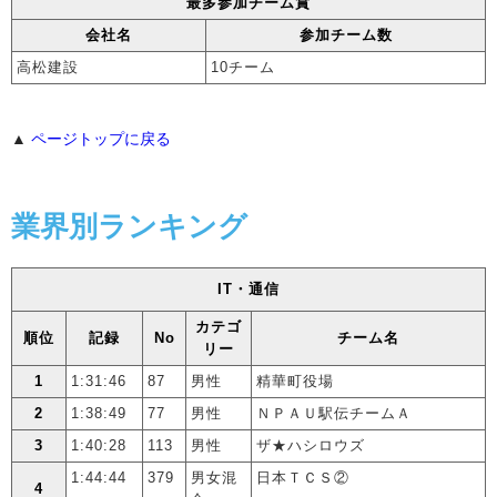
最多参加チーム賞
会社名
参加チーム数
高松建設
10チーム
▲
ページトップに戻る
業界別ランキング
IT・通信
カテゴ
順位
記録
No
チーム名
リー
1
1:31:46
87
男性
精華町役場
2
1:38:49
77
男性
ＮＰＡＵ駅伝チームＡ
3
1:40:28
113
男性
ザ★ハシロウズ
1:44:44
379
男女混
日本ＴＣＳ②
4