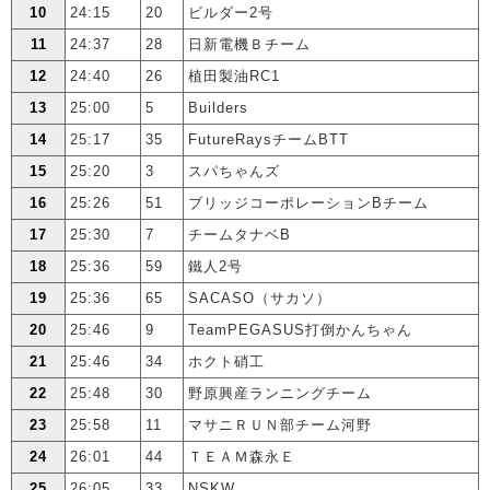
10
24:15
20
ビルダー2号
11
24:37
28
日新電機Ｂチーム
12
24:40
26
植田製油RC1
13
25:00
5
Builders
14
25:17
35
FutureRaysチームBTT
15
25:20
3
スパちゃんズ
16
25:26
51
ブリッジコーポレーションBチーム
17
25:30
7
チームタナベB
18
25:36
59
鐵人2号
19
25:36
65
SACASO（サカソ）
20
25:46
9
TeamPEGASUS打倒かんちゃん
21
25:46
34
ホクト硝工
22
25:48
30
野原興産ランニングチーム
23
25:58
11
マサニＲＵＮ部チーム河野
24
26:01
44
ＴＥＡＭ森永Ｅ
25
26:05
33
NSKW