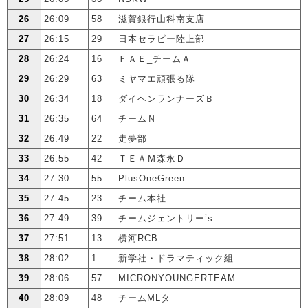
26
26:09
58
滋賀銀行山科南支店
27
26:15
29
日本セラピー陸上部
28
26:24
16
ＦＡＥ_チームＡ
29
26:29
63
ミヤマエ頑張る隊
30
26:34
18
ダイヘンランナーズＢ
31
26:35
64
チームＮ
32
26:49
22
走夢部
33
26:55
42
ＴＥＡＭ森永Ｄ
34
27:30
55
PlusOneGreen
35
27:45
23
チーム本社
36
27:49
39
チームジェントリー’s
37
27:51
13
横河RCB
38
28:02
1
新学社・ドラマティック組
39
28:06
57
MICRONYOUNGERTEAM
40
28:09
48
チームMLタ