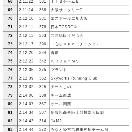
68
2:11:22
381
ＩＩＳチームＢ
69
2:11:24
368
大阪サニタリーC
70
2:12:10
331
エスアールエル大阪
71
2:12:11
378
日本TCSRC①
72
2:12:13
363
共同紙販うだつ会
73
2:12:17
390
一心歩Ｒｕｎ（チームＣ）
74
2:12:20
384
青影
75
2:12:22
342
ＫＲＣｏｆＭＳ
76
2:12:35
375
プラント
77
2:12:39
362
Skyworks Running Club
78
2:13:02
325
チームしの
79
2:14:00
388
チーム西成
80
2:14:07
367
オール関西
81
2:14:34
387
伊藤忠商事陸上競技部大阪組
82
2:14:43
314
J&M2
83
2:14:44
372
みなと経営労務事務所チームＭ