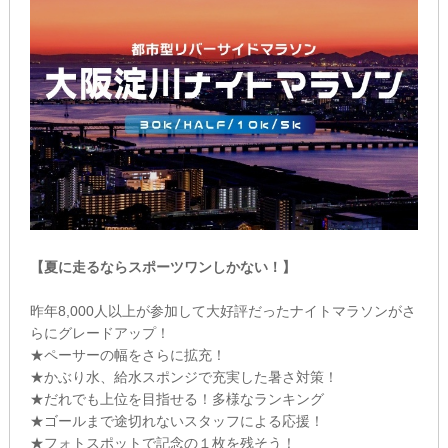
【夏に走るならスポーツワンしかない！】
昨年8,000人以上が参加して大好評だったナイトマラソンがさ
らにグレードアップ！
★ペーサーの幅をさらに拡充！
★かぶり水、給水スポンジで充実した暑さ対策！
★だれでも上位を目指せる！多様なランキング
★ゴールまで途切れないスタッフによる応援！
★フォトスポットで記念の１枚を残そう！