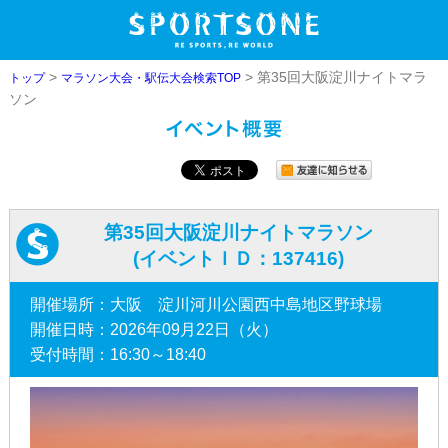
>
> 第35回大阪淀川ナイトマラ
トップ
マラソン大会・駅伝大会検索TOP
ソン
第35回大阪淀川ナイトマラソン
(イベントＩＤ：137416)
開催場所：大阪 淀川河川公園西中島地区野球場
開催日時：2026年09月22日（火）
受付時間：16:30～18:40