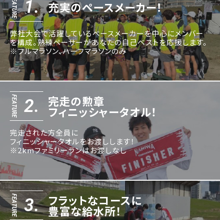
1.
充実のペースメーカー！
弊社大会で活躍しているペースメーカーを中心にメンバー
を構成。熟練ペーサーがあなたの自己ベストを応援します。
※フルマラソン、ハーフマラソンのみ
完走の勲章
2.
フィニッシャータオル！
完走された方全員に
フィニッシャータオルをお渡しします！
※2kmファミリーランはお渡しなし
フラットなコースに
3.
豊富な給水所！