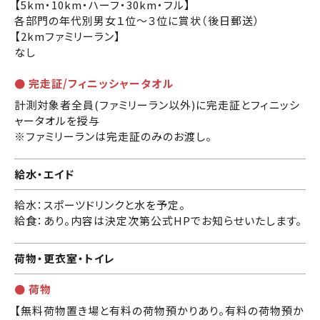
【5km・10km・ハーフ・30km・フル】
各部門の年代別男女１位～３位に賞状（後日郵送）
【2kmファミリーラン】
なし
● 完走証/フィニッシャータオル
計測対象者全員(ファミリーラン以外)に完走証とフィニッシ
ャータオルを授与
※ファミリーランは完走証のみのお渡し。
給水・エイド
給水：スポーツドリンクと水を予定。
給食：あり。内容は決定次第公式HPでお知らせいたします。
荷物・更衣室・トイレ
● 荷物
【無料荷物置き場と有料の荷物預かりあり。有料の荷物預か