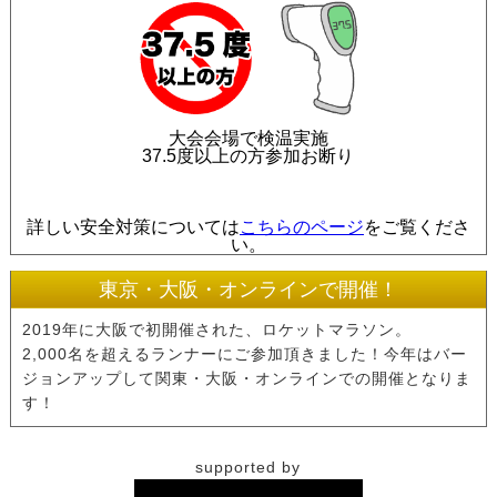
2020.7.27
参加賞Tシャツアンケートの投票を締め切り
ました。多数のご投票ありがとうございまし
た。
2020.7.20
【7月26日まで!!】参加賞Tシャツアンケート
大会会場で検温実施
37.5度以上の方参加お断り
実施中！
2020.7.16
大阪大会・オンライン大会エントリー数200
詳しい安全対策については
こちらのページ
をご覧くださ
名超えました！
い。
2020.7.15
大阪大会「フルマラソンの部」エントリー数
東京・大阪・オンラインで開催！
100名超えました！
2019年に大阪で初開催された、ロケットマラソン。
2020.7.14
大阪大会「ランネット」「スポーツエントリ
2,000名を超えるランナーにご参加頂きました！今年はバー
ー」7月16日エントリー開始します！
ジョンアップして関東・大阪・オンラインでの開催となりま
す！
2020.7.13
大阪大会エントリー開始初日でエントリー数
100名超えました！
supported by
2020.7.12
大阪大会、オンライン大会のエントリーを開