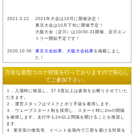
2021.3.22
2021年大会は10月に開催決定！
東京大会は10月下旬に開催予定！
大阪大会（淀川）は10/30-31開催、近日エン
トリー開始予定です！
2020.10.30
東京大会結果
、
大阪大会結果
を掲載しまし
た！
2020.10.26
オンライン大会 完走証のダウンロードができ
万全な新型コロナ対策を行っておりますので安心し
ます！
てご参加下さい。
2020.9.24
大会写真を大会後にオンラインで購入するこ
１．入場時に検温し、37.5度以上は参加をお断りさせていた
とが出来ます！
だきます。
２．運営スタッフはマスクとポリ手袋を着用します。
2020.9.23
日栄ムセン様の協賛が決定しました！
３．ウェーブスタート制を採用し、スタート時に2mの間隔
を確保します。走行中も2m以上間隔を開けることを推奨し
2020.9.22
astavita様の協賛が決定しました！
ます。
４. 更衣室の換気等、イベント会場内で三密を避ける対策を
2020.9.22
総エントリー数3,000名超えました！