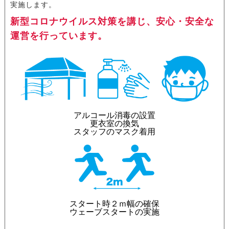
実施します。
2020.9.15
総エントリー数2,500名超えました！
新型コロナウイルス対策を講じ、安心・安全な
運営を行っています。
2020.9.07
総エントリー数2,000名超えました！
2020.8.24
総エントリー数1,500名超えました！
2020.8.18
大阪大会エントリー数1,000名超えました！
早割は8月31日まで！
アルコール消毒の設置
2020.8.11
本大会がランニングスタイルに掲載されまし
更衣室の換気
た！
スタッフのマスク着用
2020.8.3
東京大会のエントリーを開始しました。
2020.7.30
大阪大会エントリー数500名超えました！
2020.7.29
東京大会8月3日(月)12:00エントリー開始予
スタート時２ｍ幅の確保
定！
ウェーブスタートの実施
2020.7.28
参加賞Tシャツのデザインが決定しました。