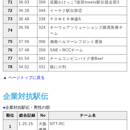
71
36:03
358
花園かけっこ?楽部meets駅伝競走部3
72
36:28
344
イーテク駅伝部②
73
36:48
339
ＰＯＷＥＲ伸盛A
36:56
324
キーウェアソリューションズ購買医療チ
74
ーム
75
37:00
306
湘南ベルマーレフロント選抜
76
37:48
359
SNE☆RCCチーム
77
41:54
342
チームコンビニバイク便Bee!
78
34:02
331
猫に小判
▲
ページトップに戻る
企業対抗駅伝
●
企業対抗駅伝・男性の部
順位
総合記録
No
チーム名
1:25:25
大阪
NTT-RC
1
優勝