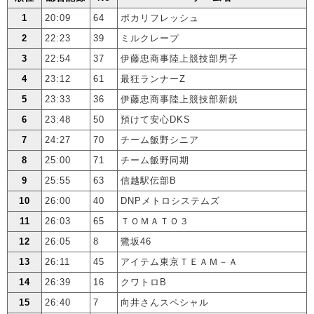
1
20:09
64
ポカリフレッシュ
2
22:23
39
ミルクレープ
3
22:54
37
伊藤忠商事陸上競技部男子
4
23:12
61
最狂ランナーZ
5
23:33
36
伊藤忠商事陸上競技部新鋭
6
23:48
50
預けて安心DKS
7
24:27
70
チーム飯野シニア
8
25:00
71
チーム飯野同期
9
25:55
63
信越駅伝部B
10
26:00
40
DNPメトロシステムズ
11
26:03
65
ＴＯＭＡＴＯ３
12
26:05
8
鷺坂46
13
26:11
45
アイテム東京ＴＥＡＭ－Ａ
14
26:39
16
クワトロB
15
26:40
7
向井さんスペシャル