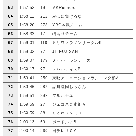
63
1:57:52
19
MKRunners
64
1:58:11
212
みほに負けるな
65
1:58:26
278
YRC本気チーム
66
1:58:33
17
特もりチーム
67
1:59:01
110
ミサワマラソンサークルB
68
1:59:02
77
JE-FUJISAN
69
1:59:07
179
B・R・Tランナーズ
70
1:59:17
97
ノバルティスB
71
1:59:41
250
東映アニメーションランニング部A
72
1:59:46
282
品川陸同おっさん
73
1:59:51
292
マルホ千葉
74
1:59:59
27
ジェコス楽走部Ａ
75
1:59:59
88
Ｃｏｍ６２（Ｂ）
76
2:00:13
59
ボードルアB
77
2:00:14
269
日テレＪＣＣ