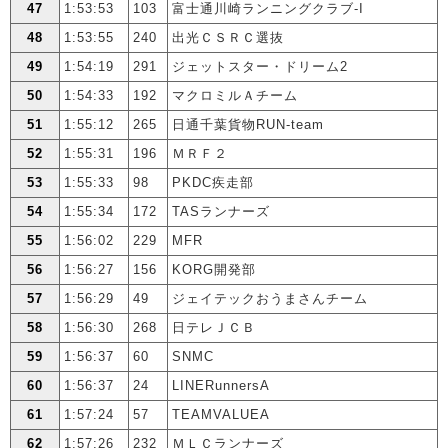
47
1:53:53
103
富士通川崎ランニングクラブ-I
48
1:53:55
240
出光ＣＳＲＣ選抜
49
1:54:19
291
ジェットスター・ドリーム2
50
1:54:33
192
マクロミルＡチーム
51
1:55:12
265
日通千葉貨物RUN-team
52
1:55:31
196
ＭＲＦ２
53
1:55:33
98
PKDC疾走部
54
1:55:34
172
TASランナーズ
55
1:56:02
229
MFR
56
1:56:27
156
KORG開発部
57
1:56:29
49
ジェイテックおうまさんチーム
58
1:56:30
268
日テレＪＣＢ
59
1:56:37
60
SNMC
60
1:56:37
24
LINERunnersA
61
1:57:24
57
TEAMVALUEA
62
1:57:26
232
ＭＬＣランナーズ