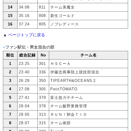
14
34:08
811
チーム美魔女
15
35:16
808
新生ゴールド
16
37:24
805
ノブレディース
▲
ページトップに戻る
●
ファン駅伝・男女混合の部
順位
総合記録
No
チーム名
1
23:25
301
ＨＳＣーＡ
2
23:40
336
伊藤忠商事陸上競技部混合
3
26:29
350
TIPEARTH&OCEANS２
4
27:08
305
PetitTOMATO
5
27:41
379
富士急ガチチーム
6
28:04
378
チーム飯野業務管理
7
28:05
313
ＲＵＮ！卵会ＴＩＯ
8
28:07
315
チーム南部