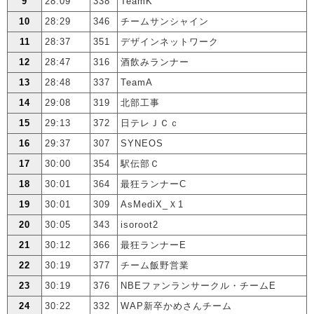
9
28:09
338
TeamK
10
28:29
346
チームサンシャイン
11
28:37
351
デザインネットワーク
12
28:47
316
酒飲みランナー
13
28:48
337
TeamA
14
29:08
319
北部工事
15
29:13
372
日テレＪＣｃ
16
29:37
307
SYNEOS
17
30:00
354
駅伝部Ｃ
18
30:01
364
最狂ランナーC
19
30:01
309
AsMediX_Ｘ1
20
30:05
343
isoroot2
21
30:12
366
最狂ランナーE
22
30:19
377
チーム飯野営業
23
30:19
376
NBEファンランサークル・チームE
24
30:22
332
WAP新卒かめさんチーム