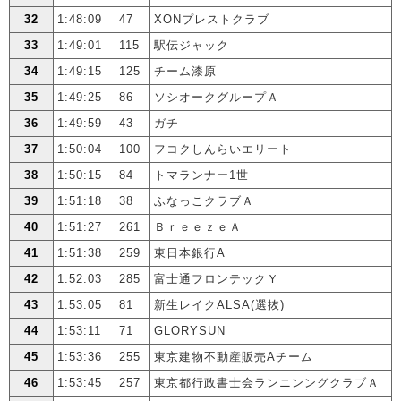
32
1:48:09
47
XONプレストクラブ
33
1:49:01
115
駅伝ジャック
34
1:49:15
125
チーム漆原
35
1:49:25
86
ソシオークグループＡ
36
1:49:59
43
ガチ
37
1:50:04
100
フコクしんらいエリート
38
1:50:15
84
トマランナー1世
39
1:51:18
38
ふなっこクラブＡ
40
1:51:27
261
ＢｒｅｅｚｅＡ
41
1:51:38
259
東日本銀行A
42
1:52:03
285
富士通フロンテックＹ
43
1:53:05
81
新生レイクALSA(選抜)
44
1:53:11
71
GLORYSUN
45
1:53:36
255
東京建物不動産販売Aチーム
46
1:53:45
257
東京都行政書士会ランニンングクラブＡ