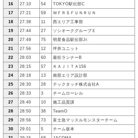
16
27:10
54
TOKYO駅伝部C
17
27:21
59
ＭＦＲＳＦＵＮＲＵＮ
18
27:38
11
西エリア工事部
19
27:44
27
ソシオークグループＥ
20
27:49
75
明星食品駅伝部Jr.
21
27:56
12
坪井ユニット
22
28:03
60
最狂ランナーB
23
28:15
57
ＫＡＪＩＴＡ156
24
28:18
13
南部エリア設計部
25
28:30
28
テックタッチ株式会社A
26
28:33
3
チームローレル
27
28:40
10
施工品質課
28
28:50
38
TeamO
29
28:56
73
富士急マッスルモンスターチーム
30
29:01
5
チーム坂本
31
29:15
68
JACOMA