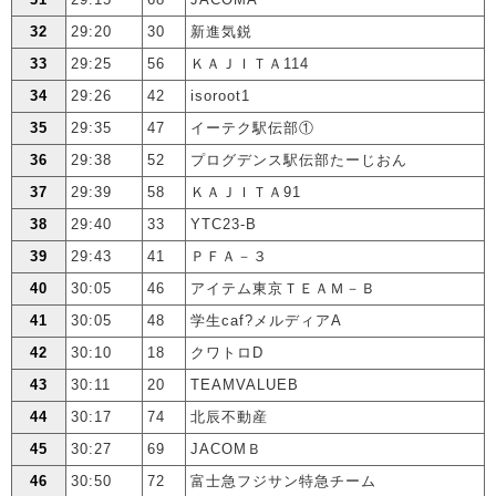
32
29:20
30
新進気鋭
33
29:25
56
ＫＡＪＩＴＡ114
34
29:26
42
isoroot1
35
29:35
47
イーテク駅伝部①
36
29:38
52
プログデンス駅伝部たーじおん
37
29:39
58
ＫＡＪＩＴＡ91
38
29:40
33
YTC23-B
39
29:43
41
ＰＦＡ－３
40
30:05
46
アイテム東京ＴＥＡＭ－Ｂ
41
30:05
48
学生caf?メルディアA
42
30:10
18
クワトロD
43
30:11
20
TEAMVALUEB
44
30:17
74
北辰不動産
45
30:27
69
JACOMＢ
46
30:50
72
富士急フジサン特急チーム