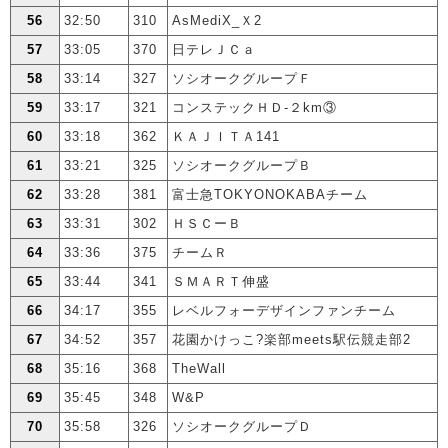
56
32:50
310
AsMediX_Ｘ2
57
33:05
370
日テレＪＣａ
58
33:14
327
ソシオークグループＦ
59
33:17
321
コンステックＨＤ-２km③
60
33:18
362
ＫＡＪＩＴＡ141
61
33:21
325
ソシオークグループＢ
62
33:28
381
富士急TOKYONOKABAチーム
63
33:31
302
ＨＳＣーＢ
64
33:36
375
チームＲ
65
33:44
341
ＳＭＡＲＴ伸盛
66
34:17
355
レベルフォーデザインファンチーム
67
34:52
357
花園かけっこ?楽部meets駅伝競走部2
68
35:16
368
TheWall
69
35:45
348
W&P
70
35:58
326
ソシオークグループＤ