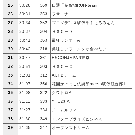
25
30:28
369
日通千葉貨物RUN-team
26
30:31
353
ラサーナ
27
30:34
352
プログデンス駅伝部ふぇるみをん
28
30:37
304
ＨＳＣーＤ
29
30:41
363
最狂ランナーA
30
30:42
318
美味しいラーメンが食べたい
31
30:47
361
ESCONJAPAN東京
32
30:51
303
ＨＳＣーＣ
33
31:01
312
ACPBチーム
34
31:07
356
花園かけっこ倶楽部meets駅伝競走部1
35
31:08
322
クワトロA
36
31:11
333
YTC23-A
37
31:27
334
チームルフィ
38
31:30
349
エンタープライズビジネス
39
31:35
347
オープンストリーム