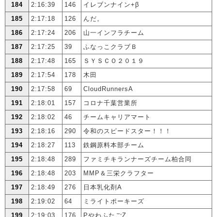
184
2:16:39
146
イレブンナイン+β
185
2:17:18
126
んだ。
186
2:17:24
206
山一インフラチーム
187
2:17:25
39
ふなっこクラブＢ
188
2:17:48
165
ＳＹＳＣＯ２０１９
189
2:17:54
178
木田
190
2:17:58
69
CloudRunnersA
191
2:18:01
157
コロナ千葉営業所
192
2:18:02
46
チームキャリアマート
193
2:18:16
290
令和のスピードスター！！！
194
2:18:27
113
鉄鋼原料本部チーム
195
2:18:48
289
ファミチキランナーズチーム柏合同
196
2:18:48
203
MMP＆三栄クラフター
197
2:18:49
276
日本乳化剤A
198
2:19:02
64
ミライトポーキーズ
199
2:19:03
176
PやわふたごZ