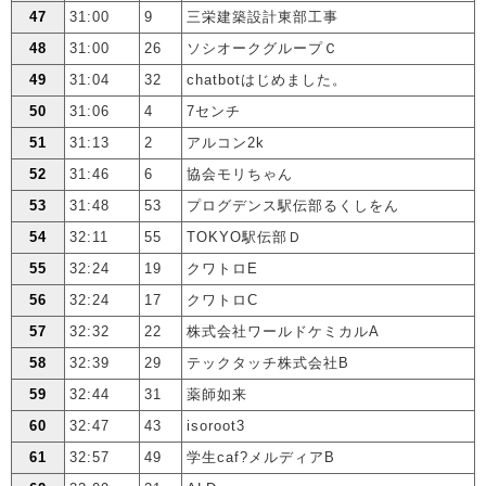
47
31:00
9
三栄建築設計東部工事
48
31:00
26
ソシオークグループＣ
49
31:04
32
chatbotはじめました。
50
31:06
4
7センチ
51
31:13
2
アルコン2k
52
31:46
6
協会モリちゃん
53
31:48
53
プログデンス駅伝部るくしをん
54
32:11
55
TOKYO駅伝部Ｄ
55
32:24
19
クワトロE
56
32:24
17
クワトロC
57
32:32
22
株式会社ワールドケミカルA
58
32:39
29
テックタッチ株式会社B
59
32:44
31
薬師如来
60
32:47
43
isoroot3
61
32:57
49
学生caf?メルディアB