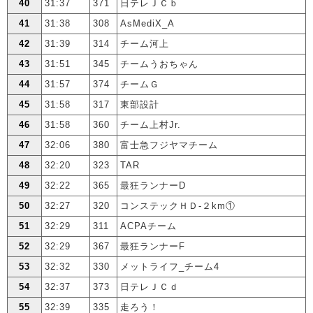
40
31:37
371
日テレＪＣｂ
41
31:38
308
AsMediX_A
42
31:39
314
チーム河上
43
31:51
345
チームうおちゃん
44
31:57
374
チームＧ
45
31:58
317
東部設計
46
31:58
360
チーム上村Jr.
47
32:06
380
富士急フジヤマチーム
48
32:20
323
TAR
49
32:22
365
最狂ランナーD
50
32:27
320
コンステックＨＤ-２km①
51
32:29
311
ACPAチーム
52
32:29
367
最狂ランナーF
53
32:32
330
メットライフ_チーム4
54
32:37
373
日テレＪＣｄ
55
32:39
335
走ろう！