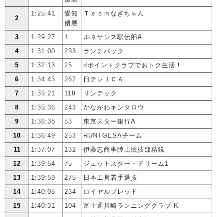
1:25:41
愛知
Ｔｅａｍなぎちゃん
2
優勝
3
1:29:27
1
ルネサンス駅伝部A
4
1:31:00
233
ランチパック
5
1:32:13
25
dポイントクラブでおトク生活！
6
1:34:43
267
日テレＪＣＡ
7
1:35:21
119
リンテック
8
1:35:36
243
かながわキンタロウ
9
1:36:38
53
東京スター銀行A
10
1:36:49
253
RUNTGESAチーム
11
1:37:07
132
伊藤忠商事陸上競技部精鋭
12
1:39:54
75
ジェットスター・ドリーム1
13
1:39:59
275
日本工営若手選抜
14
1:40:05
234
ロイヤルブレッド
15
1:40:31
104
富士通川崎ランニングクラブ-K