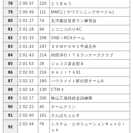
78
2:00:37
220
とうきゅう
79
2:00:49
111
MMC(ミサワランニングサークル)
80
2:01:17
74
五洋建設皇居ラン練習会
81
2:01:18
94
ニコニコのりAC
82
2:01:33
208
SNE☆RCAチーム
83
2:01:43
247
ＳＯＭＰＯＲＣ平成元年
84
2:01:43
214
内田洋行ＩＴＳランナーズクラブ
85
2:01:53
28
ジェコス楽走部Ｂ
86
2:02:03
216
ＫＡＪＩＴＡ91
87
2:02:12
180
ハウスメイト駅伝部チームA
88
2:02:14
130
CTM３
89
2:02:17
200
狭山工場持続走訓練隊
90
2:02:22
45
チームクミン
91
2:02:40
161
さんぱちぇんす
2:02:44
76
システム・エボリューションＲｕｎＣｌ
92
ｕｂ