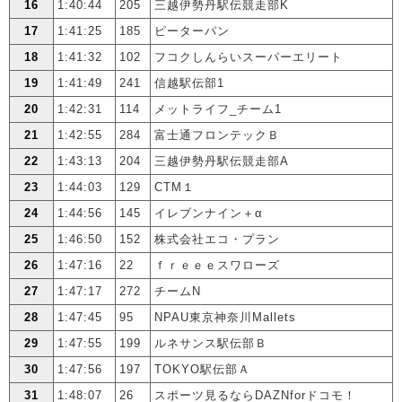
16
1:40:44
205
三越伊勢丹駅伝競走部K
17
1:41:25
185
ピーターパン
18
1:41:32
102
フコクしんらいスーパーエリート
19
1:41:49
241
信越駅伝部1
20
1:42:31
114
メットライフ_チーム1
21
1:42:55
284
富士通フロンテックＢ
22
1:43:13
204
三越伊勢丹駅伝競走部A
23
1:44:03
129
CTM１
24
1:44:56
145
イレブンナイン＋α
25
1:46:50
152
株式会社エコ・プラン
26
1:47:16
22
ｆｒｅｅｅスワローズ
27
1:47:17
272
チームN
28
1:47:45
95
NPAU東京神奈川Mallets
29
1:47:55
199
ルネサンス駅伝部Ｂ
30
1:47:56
197
TOKYO駅伝部Ａ
31
1:48:07
26
スポーツ見るならDAZNforドコモ！