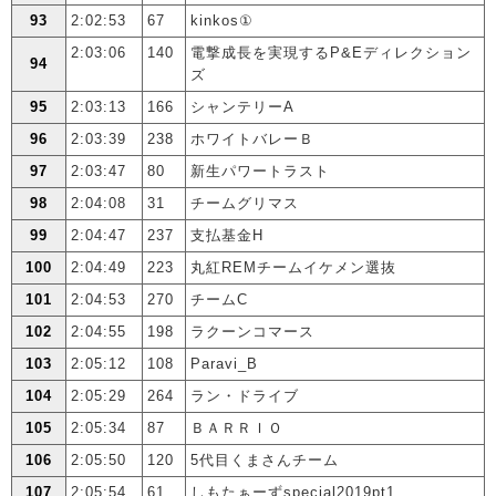
93
2:02:53
67
kinkos①
2:03:06
140
電撃成長を実現するP&Eディレクション
94
ズ
95
2:03:13
166
シャンテリーA
96
2:03:39
238
ホワイトバレーＢ
97
2:03:47
80
新生パワートラスト
98
2:04:08
31
チームグリマス
99
2:04:47
237
支払基金H
100
2:04:49
223
丸紅REMチームイケメン選抜
101
2:04:53
270
チームC
102
2:04:55
198
ラクーンコマース
103
2:05:12
108
Paravi_B
104
2:05:29
264
ラン・ドライブ
105
2:05:34
87
ＢＡＲＲＩＯ
106
2:05:50
120
5代目くまさんチーム
107
2:05:54
61
しもたぁーずspecial2019pt1