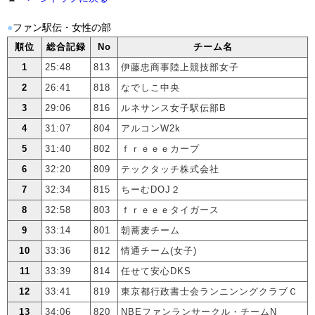
●
ファン駅伝・女性の部
順位
総合記録
No
チーム名
1
25:48
813
伊藤忠商事陸上競技部女子
2
26:41
818
なでしこ中央
3
29:06
816
ルネサンス女子駅伝部B
4
31:07
804
アルコンW2k
5
31:40
802
ｆｒｅｅｅカープ
6
32:20
809
テックタッチ株式会社
7
32:34
815
ちーむDOJ２
8
32:58
803
ｆｒｅｅｅタイガース
9
33:14
801
朝蕎麦チーム
10
33:36
812
情通チーム(女子)
11
33:39
814
任せて安心DKS
12
33:41
819
東京都行政書士会ランニンングクラブＣ
13
34:06
820
NBEファンランサークル・チームN