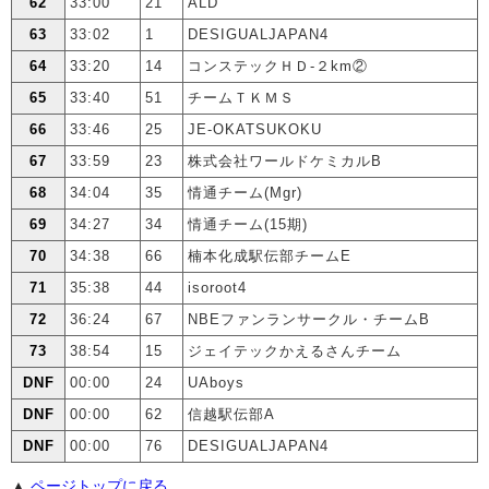
62
33:00
21
ALD
63
33:02
1
DESIGUALJAPAN4
64
33:20
14
コンステックＨＤ-２km②
65
33:40
51
チームＴＫＭＳ
66
33:46
25
JE-OKATSUKOKU
67
33:59
23
株式会社ワールドケミカルB
68
34:04
35
情通チーム(Mgr)
69
34:27
34
情通チーム(15期)
70
34:38
66
楠本化成駅伝部チームE
71
35:38
44
isoroot4
72
36:24
67
NBEファンランサークル・チームB
73
38:54
15
ジェイテックかえるさんチーム
DNF
00:00
24
UAboys
DNF
00:00
62
信越駅伝部A
DNF
00:00
76
DESIGUALJAPAN4
▲
ページトップに戻る