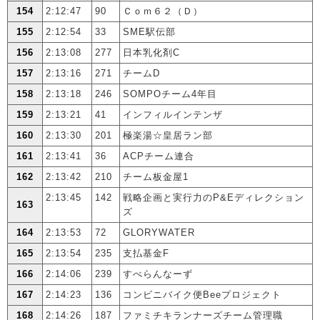
154
2:12:47
90
Ｃｏｍ６２（Ｄ）
155
2:12:54
33
SME駅伝部
156
2:13:08
277
日本乳化剤C
157
2:13:16
271
チームD
158
2:13:18
246
SOMPOチーム4年目
159
2:13:21
41
インフィルインテンザ
160
2:13:30
201
極楽湯☆皇居ラン部
161
2:13:41
36
ACPチーム連合
162
2:13:42
210
チーム板金屋1
2:13:45
142
戦略企画と実行力のP&Eディレクション
163
ズ
164
2:13:53
72
GLORYWATER
165
2:13:54
235
支払基金F
166
2:14:06
239
すべらんなーず
167
2:14:23
136
コンビニバイク便Beeプロジェクト
168
2:14:26
187
ファミチキランナーズチーム管理職