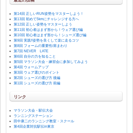
第14回 正しいRUN姿勢をマスターしよう！
第13回 初めて5kmにチャレンジする方へ
第12回 正しい姿勢をマスターしよう
第11回 初心者はまず形から！ウェア選び編
第10回 初心者はまず形から！シューズ選び編
第9回 実践!!姿勢を良くして楽に走るコツ
第8回 フォームの重要性/肩まわり
第7回 NEVER LATE
第6回 自分の力を知ること
第5回 マラソン大会・練習会に参加してみよう
第4回 ウォームアップ
第3回 ウェア選びのポイント
第2回 シューズの選び方 後編
第1回 シューズの選び方 前編
リンク
マラソン大会・駅伝大会
ランニングステーション
田中康二のランニング教室・スクール
第4回企業対抗駅伝in東京