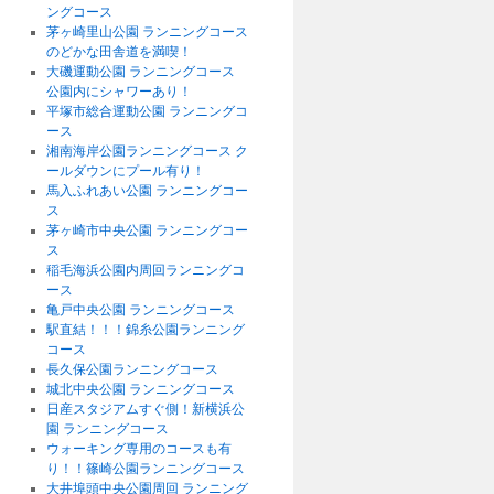
ングコース
茅ヶ崎里山公園 ランニングコース
のどかな田舎道を満喫！
大磯運動公園 ランニングコース
公園内にシャワーあり！
平塚市総合運動公園 ランニングコ
ース
湘南海岸公園ランニングコース ク
ールダウンにプール有り！
馬入ふれあい公園 ランニングコー
ス
茅ヶ崎市中央公園 ランニングコー
ス
稲毛海浜公園内周回ランニングコ
ース
亀戸中央公園 ランニングコース
駅直結！！！錦糸公園ランニング
コース
長久保公園ランニングコース
城北中央公園 ランニングコース
日産スタジアムすぐ側！新横浜公
園 ランニングコース
ウォーキング専用のコースも有
り！！篠崎公園ランニングコース
大井埠頭中央公園周回 ランニング