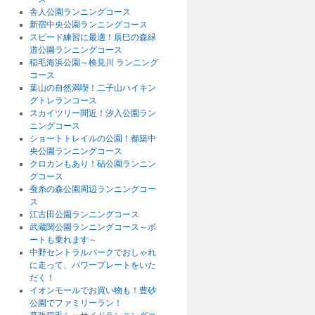
舎人公園ランニングコース
新宿中央公園ランニングコース
スピード練習に最適！辰巳の森緑
道公園ランニングコース
稲毛海浜公園～検見川 ランニング
コース
葉山の自然満喫！二子山ハイキン
グトレランコース
スカイツリー間近！汐入公園ラン
ニングコース
ショートトレイルの公園！都築中
央公園ランニングコース
クロカンもあり！砧公園ランニン
グコース
蚕糸の森公園周辺ランニングコー
ス
江古田公園ランニングコース
武蔵関公園ランニングコース～ボ
ートも乗れます～
中野セントラルパークでおしゃれ
に走って、パワープレートをいた
だく！
イオンモールでお買い物も！豊砂
公園でファミリーラン！