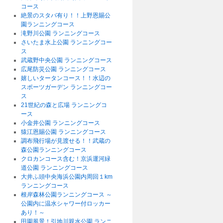
コース
絶景のスタバ有り！！上野恩賜公
園ランニングコース
滝野川公園 ランニングコース
さいたま水上公園 ランニングコー
ス
武蔵野中央公園 ランニングコース
広尾防災公園 ランニングコース
嬉しいタータンコース！！水辺の
スポーツガーデン ランニングコー
ス
21世紀の森と広場 ランニングコ
ース
小金井公園 ランニングコース
猿江恩賜公園 ランニングコース
調布飛行場が見渡せる！！武蔵の
森公園ランニングコース
クロカンコース含む！京浜運河緑
道公園 ランニングコース
大井ふ頭中央海浜公園内周回１km
ランニングコース
根岸森林公園ランニングコース ～
公園内に温水シャワー付ロッカー
あり！～
田園風景！引地川親水公園 ランニ