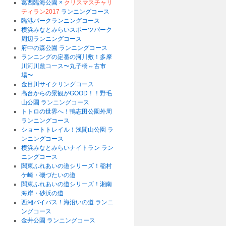
葛西臨海公園 ×
クリスマスチャリ
ティラン2017
ランニングコース
臨港パークランニングコース
横浜みなとみらいスポーツパーク
周辺ランニングコース
府中の森公園 ランニングコース
ランニングの定番の河川敷！多摩
川河川敷コース〜丸子橋⇔古市
場〜
金目川サイクリングコース
高台からの景観がGOOD！！野毛
山公園 ランニングコース
トトロの世界へ！鴨志田公園外周
ランニングコース
ショートトレイル！浅間山公園 ラ
ンニングコース
横浜みなとみらいナイトラン ラン
ニングコース
関東ふれあいの道シリーズ！稲村
ケ崎・磯づたいの道
関東ふれあいの道シリーズ！湘南
海岸・砂浜の道
西湘バイパス！海沿いの道 ランニ
ングコース
金井公園 ランニングコース