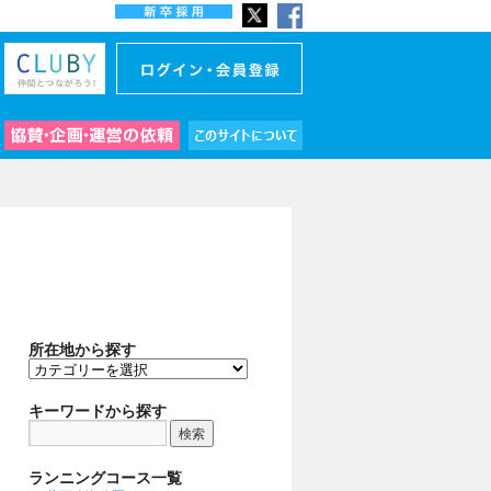
所在地から探す
所
在
地
キーワードから探す
か
ら
探
ランニングコース一覧
す