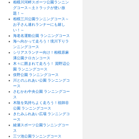
相模川河畔スポーツ公園ランニン
グコース～土トラックが使い放
題！～
相模三川公園ランニングコース～
お子さん連れランナーにも嬉し
い！～
海老名運動公園 ランニングコース
海へ向かって走ろう！境川下りラ
ンニングコース
シリアスランナー向け！相模原麻
溝公園クロカンコース
木々に囲まれて走ろう！ 淵野辺公
園 ランニングコース
俣野公園 ランニングコース
川とのふれあい公園 ランニングコ
ース
さむかわ中央公園 ランニングコー
ス
木陰を気持ちよく走ろう！祖師谷
公園 ランニングコース
きたみふれあい広場 ランニングコ
ース
綾瀬スポーツ公園ランニングコー
ス
三ツ池公園ランニングコース