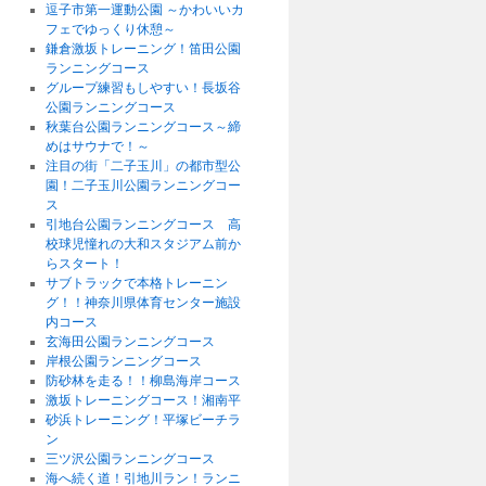
逗子市第一運動公園 ～かわいいカ
フェでゆっくり休憩～
鎌倉激坂トレーニング！笛田公園
ランニングコース
グループ練習もしやすい！長坂谷
公園ランニングコース
秋葉台公園ランニングコース～締
めはサウナで！～
注目の街「二子玉川」の都市型公
園！二子玉川公園ランニングコー
ス
引地台公園ランニングコース 高
校球児憧れの大和スタジアム前か
らスタート！
サブトラックで本格トレーニン
グ！！神奈川県体育センター施設
内コース
玄海田公園ランニングコース
岸根公園ランニングコース
防砂林を走る！！柳島海岸コース
激坂トレーニングコース！湘南平
砂浜トレーニング！平塚ビーチラ
ン
三ツ沢公園ランニングコース
海へ続く道！引地川ラン！ランニ