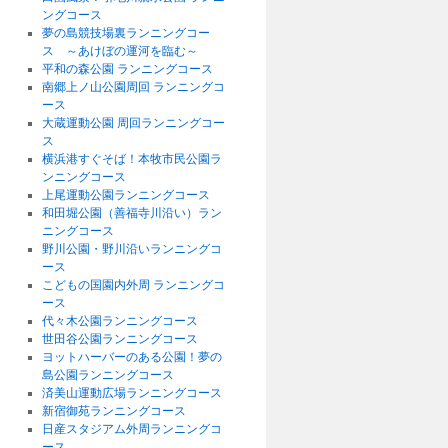
ングコース
夢の島競技場裏ランニングコー
ス ～あけぼの運河を臨む～
平和の森公園 ランニングコース
南郷上ノ山公園周回 ランニングコ
ース
大蔵運動公園 周回ランニングコー
ス
横浜港すぐそば！本牧市民公園ラ
ンニングコース
上尾運動公園ランニングコース
和田堀公園（善福寺川沿い）ラン
ニングコース
野川公園・野川沿いランニングコ
ース
こどもの国園内外周 ランニングコ
ース
代々木公園ランニングコース
世田谷公園ランニングコース
ヨットハーバーのある公園！夢の
島公園ランニングコース
済美山運動広場ランニングコース
新宿御苑ランニングコース
日産スタジアム外周ランニングコ
ース