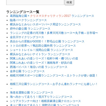
か
ら
探
ランニングコース一覧
す
葛西臨海公園 ×
クリスマスチャリティラン2017
ランニングコース
臨港パークランニングコース
横浜みなとみらいスポーツパーク周辺ランニングコース
府中の森公園 ランニングコース
ランニングの定番の河川敷！多摩川河川敷コース〜丸子橋⇔古市場〜
金目川サイクリングコース
高台からの景観がGOOD！！野毛山公園 ランニングコース
トトロの世界へ！鴨志田公園外周 ランニングコース
ショートトレイル！浅間山公園 ランニングコース
横浜みなとみらいナイトラン ランニングコース
関東ふれあいの道シリーズ！稲村ケ崎・磯づたいの道
関東ふれあいの道シリーズ！湘南海岸・砂浜の道
西湘バイパス！海沿いの道 ランニングコース
金井公園 ランニングコース
相模川河畔スポーツ公園ランニングコース～土トラックが使い放題！
～
相模三川公園ランニングコース～お子さん連れランナーにも嬉しい！
～
海老名運動公園 ランニングコース
海へ向かって走ろう！境川下りランニングコース
シリアスランナー向け！相模原麻溝公園クロカンコース
木々に囲まれて走ろう！ 淵野辺公園 ランニングコース