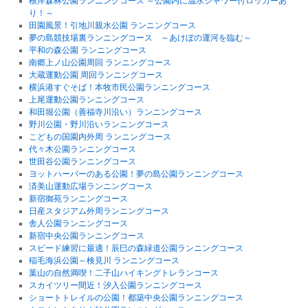
根岸森林公園ランニングコース ～公園内に温水シャワー付ロッカーあ
り！～
田園風景！引地川親水公園 ランニングコース
夢の島競技場裏ランニングコース ～あけぼの運河を臨む～
平和の森公園 ランニングコース
南郷上ノ山公園周回 ランニングコース
大蔵運動公園 周回ランニングコース
横浜港すぐそば！本牧市民公園ランニングコース
上尾運動公園ランニングコース
和田堀公園（善福寺川沿い）ランニングコース
野川公園・野川沿いランニングコース
こどもの国園内外周 ランニングコース
代々木公園ランニングコース
世田谷公園ランニングコース
ヨットハーバーのある公園！夢の島公園ランニングコース
済美山運動広場ランニングコース
新宿御苑ランニングコース
日産スタジアム外周ランニングコース
舎人公園ランニングコース
新宿中央公園ランニングコース
スピード練習に最適！辰巳の森緑道公園ランニングコース
稲毛海浜公園～検見川 ランニングコース
葉山の自然満喫！二子山ハイキングトレランコース
スカイツリー間近！汐入公園ランニングコース
ショートトレイルの公園！都築中央公園ランニングコース