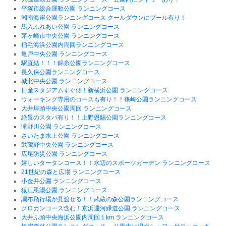
平塚市総合運動公園 ランニングコース
湘南海岸公園ランニングコース クールダウンにプール有り！
馬入ふれあい公園 ランニングコース
茅ヶ崎市中央公園 ランニングコース
稲毛海浜公園内周回ランニングコース
亀戸中央公園 ランニングコース
駅直結！！！錦糸公園ランニングコース
長久保公園ランニングコース
城北中央公園 ランニングコース
日産スタジアムすぐ側！新横浜公園 ランニングコース
ウォーキング専用のコースも有り！！篠崎公園ランニングコース
大井埠頭中央公園周回 ランニングコース
絶景のスタバ有り！！上野恩賜公園ランニングコース
滝野川公園 ランニングコース
さいたま水上公園 ランニングコース
武蔵野中央公園 ランニングコース
広尾防災公園 ランニングコース
嬉しいタータンコース！！水辺のスポーツガーデン ランニングコース
21世紀の森と広場 ランニングコース
小金井公園 ランニングコース
猿江恩賜公園 ランニングコース
調布飛行場が見渡せる！！武蔵の森公園ランニングコース
クロカンコース含む！京浜運河緑道公園 ランニングコース
大井ふ頭中央海浜公園内周回１km ランニングコース