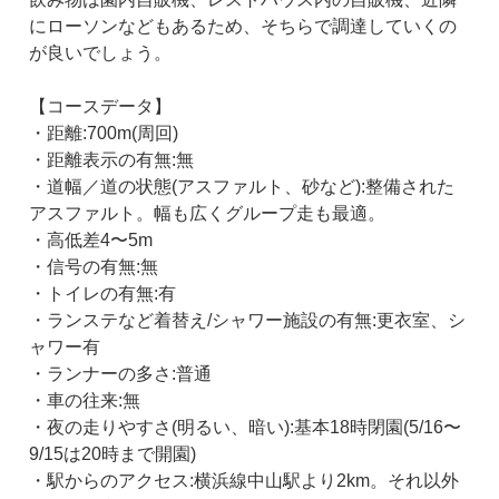
にローソンなどもあるため、そちらで調達していくの
が良いでしょう。
【コースデータ】
・距離:700m(周回)
・距離表示の有無:無
・道幅／道の状態(アスファルト、砂など):整備された
アスファルト。幅も広くグループ走も最適。
・高低差4〜5m
・信号の有無:無
・トイレの有無:有
・ランステなど着替え/シャワー施設の有無:更衣室、シ
ャワー有
・ランナーの多さ:普通
・車の往来:無
・夜の走りやすさ(明るい、暗い):基本18時閉園(5/16〜
9/15は20時まで開園)
・駅からのアクセス:横浜線中山駅より2km。それ以外