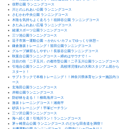
俣野公園 ランニングコース
川とのふれあい公園 ランニングコース
さむかわ中央公園 ランニングコース
木陰を気持ちよく走ろう！祖師谷公園 ランニングコース
きたみふれあい広場 ランニングコース
綾瀬スポーツ公園ランニングコース
三ツ池公園ランニングコース
逗子市第一運動公園 ～かわいいカフェでゆっくり休憩～
鎌倉激坂トレーニング！笛田公園ランニングコース
グループ練習もしやすい！長坂谷公園ランニングコース
秋葉台公園ランニングコース～締めはサウナで！～
注目の街「二子玉川」の都市型公園！二子玉川公園ランニングコース
引地台公園ランニングコース 高校球児憧れの大和スタジアム前から
スタート！
サブトラックで本格トレーニング！！神奈川県体育センター施設内コ
ース
玄海田公園ランニングコース
岸根公園ランニングコース
防砂林を走る！！柳島海岸コース
激坂トレーニングコース！湘南平
砂浜トレーニング！平塚ビーチラン
三ツ沢公園ランニングコース
海へ続く道！引地川ラン！ランニングコース
茅ヶ崎里山公園 ランニングコース のどかな田舎道を満喫！
大磯運動公園 ランニングコース 公園内にシャワーあり！