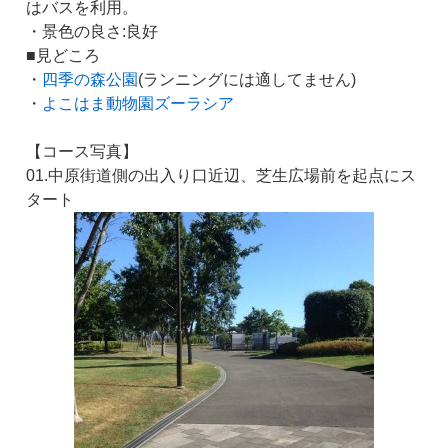
はバスを利用。
・景色の良さ:良好
■見どころ
・
四季の森公園
(ランニングには適してません)
・
よこはま動物園ズーラシア
【コース写真】
01.中原街道側の出入り口近辺、芝生広場前を起点にス
タート