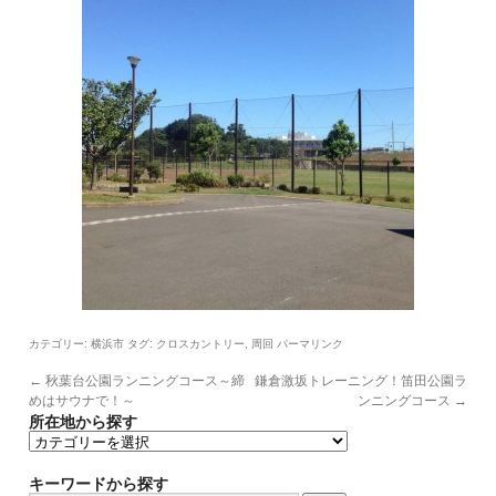
カテゴリー:
タグ:
,
横浜市
クロスカントリー
周回
パーマリンク
←
秋葉台公園ランニングコース～締
鎌倉激坂トレーニング！笛田公園ラ
めはサウナで！～
ンニングコース
→
所在地から探す
所
在
地
キーワードから探す