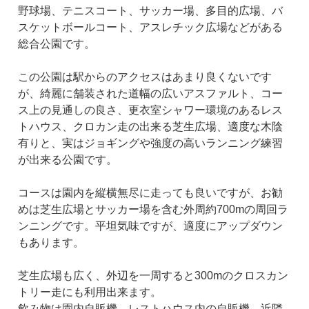
野球場、テニスコート、サッカー場、多目的広場、バ
スケットボールコート、アスレチック広場などがある
総合公園です。
この公園は駅からのアクセスはあまり良くないです
が、綺麗に舗装された道幅の広いアスファルト、コー
ス上の見通しの良さ、更衣室シャワー環境のあるレス
トハウス、クロカン走の出来る芝生広場、適度な木陰
有りと、実はジョギングや強度の高いランニング練習
が出来る公園です。
コースは園内を縦横無尽に走っても良いですが、お勧
めは芝生広場とサッカー場を含む外周約700mの周回ラ
ンニングです。平坦気味ですが、適度にアップダウン
もあります。
芝生広場も広く、外辺を一周すると300mのクロスカン
トリー走にも利用出来ます。
飲み物は園内自販機、レストハウス内の自販機、近隣