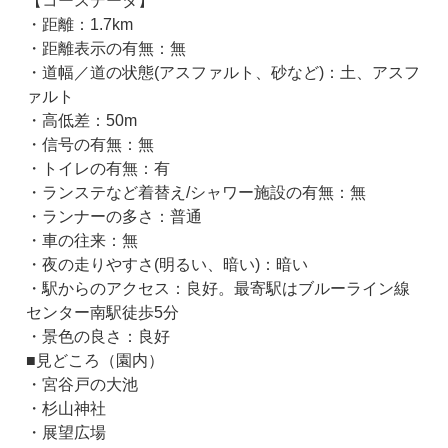
【コースデータ】
・距離：1.7km
・距離表示の有無：無
・道幅／道の状態(アスファルト、砂など)：土、アスフ
ァルト
・高低差：50m
・信号の有無：無
・トイレの有無：有
・ランステなど着替え/シャワー施設の有無：無
・ランナーの多さ：普通
・車の往来：無
・夜の走りやすさ(明るい、暗い)：暗い
・駅からのアクセス：良好。最寄駅はブルーライン線
センター南駅徒歩5分
・景色の良さ：良好
■見どころ（園内）
・宮谷戸の大池
・杉山神社
・展望広場