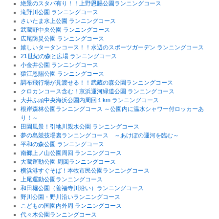
絶景のスタバ有り！！上野恩賜公園ランニングコース
滝野川公園 ランニングコース
さいたま水上公園 ランニングコース
武蔵野中央公園 ランニングコース
広尾防災公園 ランニングコース
嬉しいタータンコース！！水辺のスポーツガーデン ランニングコース
21世紀の森と広場 ランニングコース
小金井公園 ランニングコース
猿江恩賜公園 ランニングコース
調布飛行場が見渡せる！！武蔵の森公園ランニングコース
クロカンコース含む！京浜運河緑道公園 ランニングコース
大井ふ頭中央海浜公園内周回１km ランニングコース
根岸森林公園ランニングコース ～公園内に温水シャワー付ロッカーあ
り！～
田園風景！引地川親水公園 ランニングコース
夢の島競技場裏ランニングコース ～あけぼの運河を臨む～
平和の森公園 ランニングコース
南郷上ノ山公園周回 ランニングコース
大蔵運動公園 周回ランニングコース
横浜港すぐそば！本牧市民公園ランニングコース
上尾運動公園ランニングコース
和田堀公園（善福寺川沿い）ランニングコース
野川公園・野川沿いランニングコース
こどもの国園内外周 ランニングコース
代々木公園ランニングコース