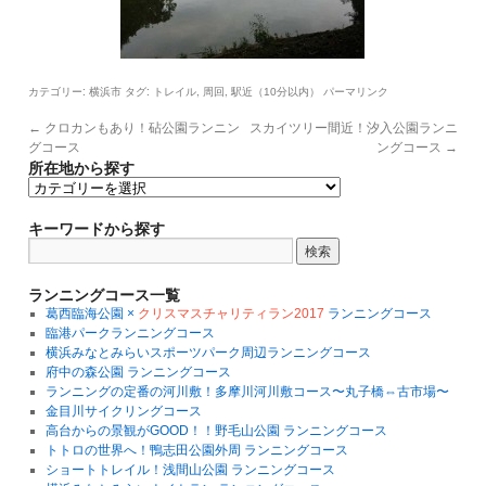
カテゴリー:
タグ:
,
,
横浜市
トレイル
周回
駅近（10分以内）
パーマリンク
←
クロカンもあり！砧公園ランニン
スカイツリー間近！汐入公園ランニ
グコース
ングコース
→
所在地から探す
所
在
地
キーワードから探す
か
ら
探
ランニングコース一覧
す
葛西臨海公園 ×
クリスマスチャリティラン2017
ランニングコース
臨港パークランニングコース
横浜みなとみらいスポーツパーク周辺ランニングコース
府中の森公園 ランニングコース
ランニングの定番の河川敷！多摩川河川敷コース〜丸子橋⇔古市場〜
金目川サイクリングコース
高台からの景観がGOOD！！野毛山公園 ランニングコース
トトロの世界へ！鴨志田公園外周 ランニングコース
ショートトレイル！浅間山公園 ランニングコース