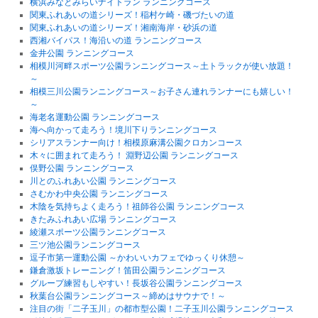
横浜みなとみらいナイトラン ランニングコース
関東ふれあいの道シリーズ！稲村ケ崎・磯づたいの道
関東ふれあいの道シリーズ！湘南海岸・砂浜の道
西湘バイパス！海沿いの道 ランニングコース
金井公園 ランニングコース
相模川河畔スポーツ公園ランニングコース～土トラックが使い放題！
～
相模三川公園ランニングコース～お子さん連れランナーにも嬉しい！
～
海老名運動公園 ランニングコース
海へ向かって走ろう！境川下りランニングコース
シリアスランナー向け！相模原麻溝公園クロカンコース
木々に囲まれて走ろう！ 淵野辺公園 ランニングコース
俣野公園 ランニングコース
川とのふれあい公園 ランニングコース
さむかわ中央公園 ランニングコース
木陰を気持ちよく走ろう！祖師谷公園 ランニングコース
きたみふれあい広場 ランニングコース
綾瀬スポーツ公園ランニングコース
三ツ池公園ランニングコース
逗子市第一運動公園 ～かわいいカフェでゆっくり休憩～
鎌倉激坂トレーニング！笛田公園ランニングコース
グループ練習もしやすい！長坂谷公園ランニングコース
秋葉台公園ランニングコース～締めはサウナで！～
注目の街「二子玉川」の都市型公園！二子玉川公園ランニングコース