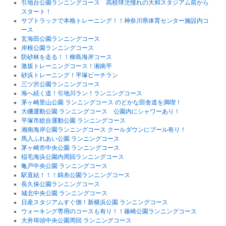
引地台公園ランニングコース 高校球児憧れの大和スタジアム前から
スタート！
サブトラックで本格トレーニング！！神奈川県体育センター施設内コ
ース
玄海田公園ランニングコース
岸根公園ランニングコース
防砂林を走る！！柳島海岸コース
激坂トレーニングコース！湘南平
砂浜トレーニング！平塚ビーチラン
三ツ沢公園ランニングコース
海へ続く道！引地川ラン！ランニングコース
茅ヶ崎里山公園 ランニングコース のどかな田舎道を満喫！
大磯運動公園 ランニングコース 公園内にシャワーあり！
平塚市総合運動公園 ランニングコース
湘南海岸公園ランニングコース クールダウンにプール有り！
馬入ふれあい公園 ランニングコース
茅ヶ崎市中央公園 ランニングコース
稲毛海浜公園内周回ランニングコース
亀戸中央公園 ランニングコース
駅直結！！！錦糸公園ランニングコース
長久保公園ランニングコース
城北中央公園 ランニングコース
日産スタジアムすぐ側！新横浜公園 ランニングコース
ウォーキング専用のコースも有り！！篠崎公園ランニングコース
大井埠頭中央公園周回 ランニングコース