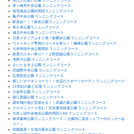
馬入ふれあい公園 ランニングコース
茅ヶ崎市中央公園 ランニングコース
稲毛海浜公園内周回ランニングコース
亀戸中央公園 ランニングコース
駅直結！！！錦糸公園ランニングコース
長久保公園ランニングコース
城北中央公園 ランニングコース
日産スタジアムすぐ側！新横浜公園 ランニングコース
ウォーキング専用のコースも有り！！篠崎公園ランニングコース
大井埠頭中央公園周回 ランニングコース
絶景のスタバ有り！！上野恩賜公園ランニングコース
滝野川公園 ランニングコース
さいたま水上公園 ランニングコース
武蔵野中央公園 ランニングコース
広尾防災公園 ランニングコース
嬉しいタータンコース！！水辺のスポーツガーデン ランニングコース
21世紀の森と広場 ランニングコース
小金井公園 ランニングコース
猿江恩賜公園 ランニングコース
調布飛行場が見渡せる！！武蔵の森公園ランニングコース
クロカンコース含む！京浜運河緑道公園 ランニングコース
大井ふ頭中央海浜公園内周回１km ランニングコース
根岸森林公園ランニングコース ～公園内に温水シャワー付ロッカーあ
り！～
田園風景！引地川親水公園 ランニングコース