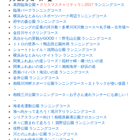
す
葛西臨海公園 ×
クリスマスチャリティラン2017
ランニングコース
臨港パークランニングコース
横浜みなとみらいスポーツパーク周辺ランニングコース
府中の森公園 ランニングコース
ランニングの定番の河川敷！多摩川河川敷コース〜丸子橋⇔古市場〜
金目川サイクリングコース
高台からの景観がGOOD！！野毛山公園 ランニングコース
トトロの世界へ！鴨志田公園外周 ランニングコース
ショートトレイル！浅間山公園 ランニングコース
横浜みなとみらいナイトラン ランニングコース
関東ふれあいの道シリーズ！稲村ケ崎・磯づたいの道
関東ふれあいの道シリーズ！湘南海岸・砂浜の道
西湘バイパス！海沿いの道 ランニングコース
金井公園 ランニングコース
相模川河畔スポーツ公園ランニングコース～土トラックが使い放題！
～
相模三川公園ランニングコース～お子さん連れランナーにも嬉しい！
～
海老名運動公園 ランニングコース
海へ向かって走ろう！境川下りランニングコース
シリアスランナー向け！相模原麻溝公園クロカンコース
木々に囲まれて走ろう！ 淵野辺公園 ランニングコース
俣野公園 ランニングコース
川とのふれあい公園 ランニングコース
さむかわ中央公園 ランニングコース