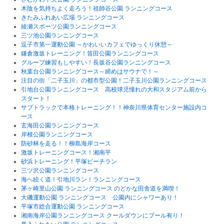
木陰を気持ちよく走ろう！祖師谷公園 ランニングコース
きたみふれあい広場 ランニングコース
綾瀬スポーツ公園ランニングコース
三ツ池公園ランニングコース
逗子市第一運動公園 ～かわいいカフェでゆっくり休憩～
鎌倉激坂トレーニング！笛田公園ランニングコース
グループ練習もしやすい！長坂谷公園ランニングコース
秋葉台公園ランニングコース～締めはサウナで！～
注目の街「二子玉川」の都市型公園！二子玉川公園ランニングコース
引地台公園ランニングコース 高校球児憧れの大和スタジアム前から
スタート！
サブトラックで本格トレーニング！！神奈川県体育センター施設内コ
ース
玄海田公園ランニングコース
岸根公園ランニングコース
防砂林を走る！！柳島海岸コース
激坂トレーニングコース！湘南平
砂浜トレーニング！平塚ビーチラン
三ツ沢公園ランニングコース
海へ続く道！引地川ラン！ランニングコース
茅ヶ崎里山公園 ランニングコース のどかな田舎道を満喫！
大磯運動公園 ランニングコース 公園内にシャワーあり！
平塚市総合運動公園 ランニングコース
湘南海岸公園ランニングコース クールダウンにプール有り！