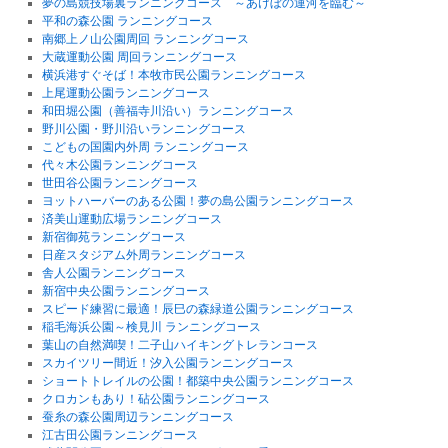
夢の島競技場裏ランニングコース ～あけぼの運河を臨む～
平和の森公園 ランニングコース
南郷上ノ山公園周回 ランニングコース
大蔵運動公園 周回ランニングコース
横浜港すぐそば！本牧市民公園ランニングコース
上尾運動公園ランニングコース
和田堀公園（善福寺川沿い）ランニングコース
野川公園・野川沿いランニングコース
こどもの国園内外周 ランニングコース
代々木公園ランニングコース
世田谷公園ランニングコース
ヨットハーバーのある公園！夢の島公園ランニングコース
済美山運動広場ランニングコース
新宿御苑ランニングコース
日産スタジアム外周ランニングコース
舎人公園ランニングコース
新宿中央公園ランニングコース
スピード練習に最適！辰巳の森緑道公園ランニングコース
稲毛海浜公園～検見川 ランニングコース
葉山の自然満喫！二子山ハイキングトレランコース
スカイツリー間近！汐入公園ランニングコース
ショートトレイルの公園！都築中央公園ランニングコース
クロカンもあり！砧公園ランニングコース
蚕糸の森公園周辺ランニングコース
江古田公園ランニングコース