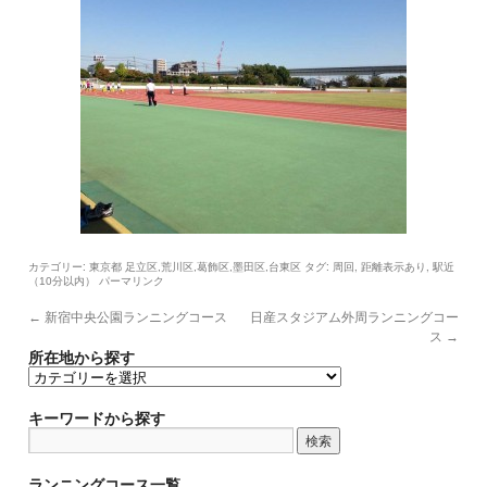
カテゴリー:
タグ:
,
,
東京都 足立区,荒川区,葛飾区,墨田区,台東区
周回
距離表示あり
駅近
（10分以内）
パーマリンク
←
新宿中央公園ランニングコース
日産スタジアム外周ランニングコー
ス
→
所在地から探す
所
在
地
キーワードから探す
か
ら
探
ランニングコース一覧