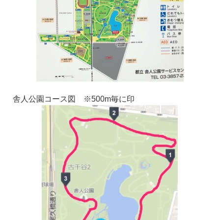
舎人公園コース図 ※500m毎に印