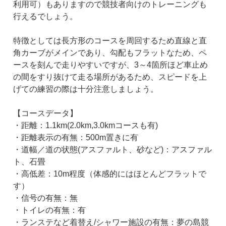
利用可）もありますので競技者向けのトレーニングも
行えるでしょう。
特徴としては長方形のコースを周回するため直線と直
角カーブがメインであり、勾配もフラットなため、ペ
ースを刻んで走りやすいですが、3～4箇所ほど車止め
の間をすり抜けて走る場所があるため、スピードを上
げての練習の際は十分注意しましょう。
【コースデータ】
・距離：1.1km(2.0km,3.0kmコースも有)
・距離表示の有無：500m置きに有
・道幅／道の状態(アスファルト、砂など)：アスファル
ト、石畳
・高低差：10m程度（体感的にはほとんどフラットで
す）
・信号の有無：無
・トイレの有無：有
・ランステなど着替え/シャワー施設の有無：夢の島競