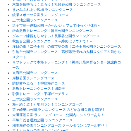
木陰を気持ちよく走ろう！祖師谷公園 ランニングコース
きたみふれあい広場 ランニングコース
綾瀬スポーツ公園ランニングコース
三ツ池公園ランニングコース
逗子市第一運動公園 ～かわいいカフェでゆっくり休憩～
鎌倉激坂トレーニング！笛田公園ランニングコース
グループ練習もしやすい！長坂谷公園ランニングコース
秋葉台公園ランニングコース～締めはサウナで！～
注目の街「二子玉川」の都市型公園！二子玉川公園ランニングコース
引地台公園ランニングコース 高校球児憧れの大和スタジアム前から
スタート！
サブトラックで本格トレーニング！！神奈川県体育センター施設内コ
ース
玄海田公園ランニングコース
岸根公園ランニングコース
防砂林を走る！！柳島海岸コース
激坂トレーニングコース！湘南平
砂浜トレーニング！平塚ビーチラン
三ツ沢公園ランニングコース
海へ続く道！引地川ラン！ランニングコース
茅ヶ崎里山公園 ランニングコース のどかな田舎道を満喫！
大磯運動公園 ランニングコース 公園内にシャワーあり！
平塚市総合運動公園 ランニングコース
湘南海岸公園ランニングコース クールダウンにプール有り！
馬入ふれあい公園 ランニングコース