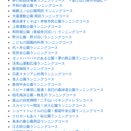
夢の島競技場裏ランニングコース ～あけぼの運河を臨む～
平和の森公園 ランニングコース
南郷上ノ山公園周回 ランニングコース
大蔵運動公園 周回ランニングコース
横浜港すぐそば！本牧市民公園ランニングコース
上尾運動公園ランニングコース
和田堀公園（善福寺川沿い）ランニングコース
野川公園・野川沿いランニングコース
こどもの国園内外周 ランニングコース
代々木公園ランニングコース
世田谷公園ランニングコース
ヨットハーバーのある公園！夢の島公園ランニングコース
済美山運動広場ランニングコース
新宿御苑ランニングコース
日産スタジアム外周ランニングコース
舎人公園ランニングコース
新宿中央公園ランニングコース
スピード練習に最適！辰巳の森緑道公園ランニングコース
稲毛海浜公園～検見川 ランニングコース
葉山の自然満喫！二子山ハイキングトレランコース
スカイツリー間近！汐入公園ランニングコース
ショートトレイルの公園！都築中央公園ランニングコース
クロカンもあり！砧公園ランニングコース
蚕糸の森公園周辺ランニングコース
江古田公園ランニングコース