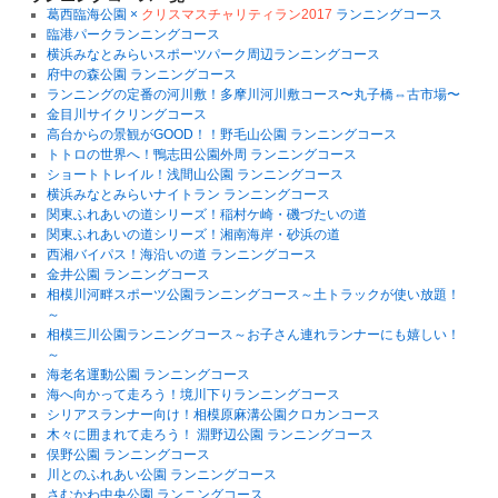
す
葛西臨海公園 ×
クリスマスチャリティラン2017
ランニングコース
臨港パークランニングコース
横浜みなとみらいスポーツパーク周辺ランニングコース
府中の森公園 ランニングコース
ランニングの定番の河川敷！多摩川河川敷コース〜丸子橋⇔古市場〜
金目川サイクリングコース
高台からの景観がGOOD！！野毛山公園 ランニングコース
トトロの世界へ！鴨志田公園外周 ランニングコース
ショートトレイル！浅間山公園 ランニングコース
横浜みなとみらいナイトラン ランニングコース
関東ふれあいの道シリーズ！稲村ケ崎・磯づたいの道
関東ふれあいの道シリーズ！湘南海岸・砂浜の道
西湘バイパス！海沿いの道 ランニングコース
金井公園 ランニングコース
相模川河畔スポーツ公園ランニングコース～土トラックが使い放題！
～
相模三川公園ランニングコース～お子さん連れランナーにも嬉しい！
～
海老名運動公園 ランニングコース
海へ向かって走ろう！境川下りランニングコース
シリアスランナー向け！相模原麻溝公園クロカンコース
木々に囲まれて走ろう！ 淵野辺公園 ランニングコース
俣野公園 ランニングコース
川とのふれあい公園 ランニングコース
さむかわ中央公園 ランニングコース