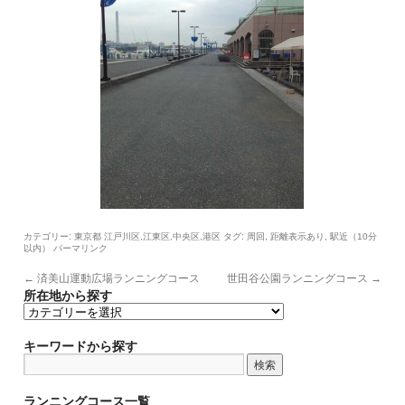
カテゴリー:
タグ:
,
,
東京都 江戸川区,江東区,中央区,港区
周回
距離表示あり
駅近（10分
以内）
パーマリンク
←
済美山運動広場ランニングコース
世田谷公園ランニングコース
→
所在地から探す
所
在
地
キーワードから探す
か
ら
探
ランニングコース一覧