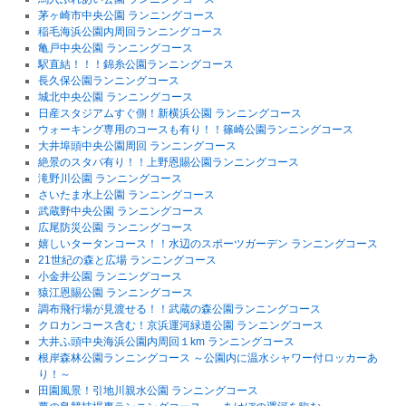
茅ヶ崎市中央公園 ランニングコース
稲毛海浜公園内周回ランニングコース
亀戸中央公園 ランニングコース
駅直結！！！錦糸公園ランニングコース
長久保公園ランニングコース
城北中央公園 ランニングコース
日産スタジアムすぐ側！新横浜公園 ランニングコース
ウォーキング専用のコースも有り！！篠崎公園ランニングコース
大井埠頭中央公園周回 ランニングコース
絶景のスタバ有り！！上野恩賜公園ランニングコース
滝野川公園 ランニングコース
さいたま水上公園 ランニングコース
武蔵野中央公園 ランニングコース
広尾防災公園 ランニングコース
嬉しいタータンコース！！水辺のスポーツガーデン ランニングコース
21世紀の森と広場 ランニングコース
小金井公園 ランニングコース
猿江恩賜公園 ランニングコース
調布飛行場が見渡せる！！武蔵の森公園ランニングコース
クロカンコース含む！京浜運河緑道公園 ランニングコース
大井ふ頭中央海浜公園内周回１km ランニングコース
根岸森林公園ランニングコース ～公園内に温水シャワー付ロッカーあ
り！～
田園風景！引地川親水公園 ランニングコース