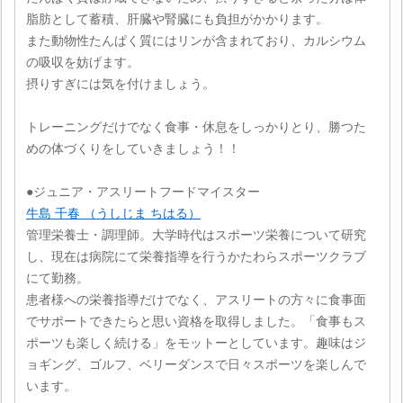
脂肪として蓄積、肝臓や腎臓にも負担がかかります。
また動物性たんぱく質にはリンが含まれており、カルシウム
の吸収を妨げます。
摂りすぎには気を付けましょう。
トレーニングだけでなく食事・休息をしっかりとり、勝つた
めの体づくりをしていきましょう！！
●ジュニア・アスリートフードマイスター
牛島 千春 （うしじま ちはる）
管理栄養士・調理師。大学時代はスポーツ栄養について研究
し、現在は病院にて栄養指導を行うかたわらスポーツクラブ
にて勤務。
患者様への栄養指導だけでなく、アスリートの方々に食事面
でサポートできたらと思い資格を取得しました。「食事もス
ポーツも楽しく続ける」をモットーとしています。趣味はジ
ョギング、ゴルフ、ベリーダンスで日々スポーツを楽しんで
います。