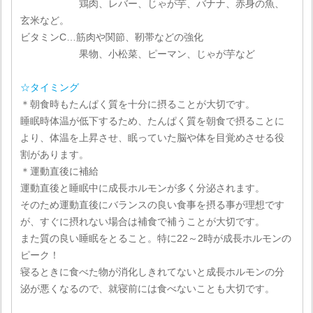
鶏肉、レバー、じゃが芋、バナナ、赤身の魚、
玄米など。
ビタミンC…筋肉や関節、靭帯などの強化
果物、小松菜、ピーマン、じゃが芋など
☆タイミング
＊朝食時もたんぱく質を十分に摂ることが大切です。
睡眠時体温が低下するため、たんぱく質を朝食で摂ることに
より、体温を上昇させ、眠っていた脳や体を目覚めさせる役
割があります。
＊運動直後に補給
運動直後と睡眠中に成長ホルモンが多く分泌されます。
そのため運動直後にバランスの良い食事を摂る事が理想です
が、すぐに摂れない場合は補食で補うことが大切です。
また質の良い睡眠をとること。特に22～2時が成長ホルモンの
ピーク！
寝るときに食べた物が消化しきれてないと成長ホルモンの分
泌が悪くなるので、就寝前には食べないことも大切です。