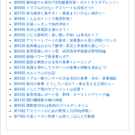
第99回 紫外線でも発生!?活性酸素対策～ポテトサラダアレンジ～
第98回 トラブルの少ないアスリートを目指そう!!
第97回 体力維持と集中力！～最後までバテない体作り～
第96回 こんなポイントで風邪対策！
第95回 白湯＋レモンで体内浄化☆
第94回 余分な体脂肪を減らそう！
第93回 ジビエ新時代！臭い硬い不味いは本当か？？
第92回 アスリートフードの基本！栄養素から見た摂取バランス
第91回 筋肉痛はおせちで解消～黒豆と伊達巻の蒸しパン～
第90回 食育現場レポート⑥ 武田高等学校硬式野球部編
第89回 植物パワーで医者要らず!?
第88回 脂肪を燃焼させる冬の食事トレーニング
第87回 知識を増やしてスポーツの食事の理解を深めよう!
第86回 カルシウムのお話
第85回 リアル一般ランナーの大会当日の食事・水分・栄養補給
第84回 毎日の食事､どうしているの？～食を支える立場から～
第83回 ジュニア期のサプリメントは必要？
第82回 食育現場レポート⑤ 野球・オーストリアリーグ編
第81回 飛行機移動８種の神器
第80回 運動後30分は筋肉のゴールデンタイム
第79回 アスリートのための野菜１日350g摂取！
第78回 行楽シーズン到来！山登りごはんと行動食