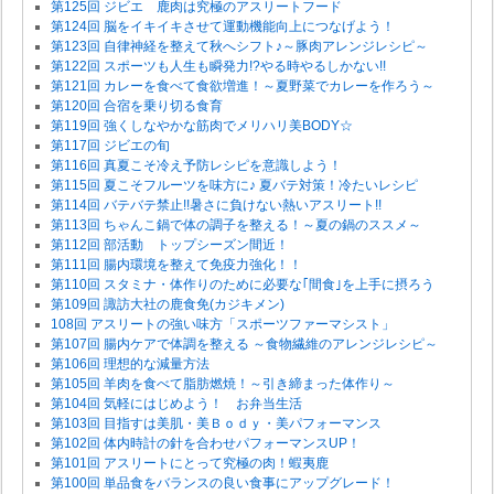
第125回 ジビエ 鹿肉は究極のアスリートフード
第124回 脳をイキイキさせて運動機能向上につなげよう！
第123回 自律神経を整えて秋へシフト♪～豚肉アレンジレシピ～
第122回 スポーツも人生も瞬発力!?やる時やるしかない!!
第121回 カレーを食べて食欲増進！～夏野菜でカレーを作ろう～
第120回 合宿を乗り切る食育
第119回 強くしなやかな筋肉でメリハリ美BODY☆
第117回 ジビエの旬
第116回 真夏こそ冷え予防レシピを意識しよう！
第115回 夏こそフルーツを味方に♪ 夏バテ対策！冷たいレシピ
第114回 バテバテ禁止!!暑さに負けない熱いアスリート!!
第113回 ちゃんこ鍋で体の調子を整える！～夏の鍋のススメ～
第112回 部活動 トップシーズン間近！
第111回 腸内環境を整えて免疫力強化！！
第110回 スタミナ・体作りのために必要な｢間食｣を上手に摂ろう
第109回 諏訪大社の鹿食免(カジキメン)
108回 アスリートの強い味方「スポーツファーマシスト」
第107回 腸内ケアで体調を整える ～食物繊維のアレンジレシピ～
第106回 理想的な減量方法
第105回 羊肉を食べて脂肪燃焼！～引き締まった体作り～
第104回 気軽にはじめよう！ お弁当生活
第103回 目指すは美肌・美Ｂｏｄｙ・美パフォーマンス
第102回 体内時計の針を合わせパフォーマンスUP！
第101回 アスリートにとって究極の肉！蝦夷鹿
第100回 単品食をバランスの良い食事にアップグレード！