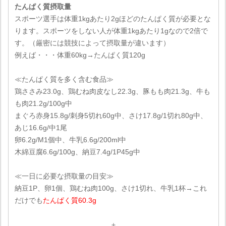
たんぱく質摂取量
スポーツ選手は体重1kgあたり2gほどのたんぱく質が必要とな
ります。スポーツをしない人が体重1kgあたり1gなので2倍で
す。（厳密には競技によって摂取量が違います）
例えば・・・体重60kg→たんぱく質120g
≪たんぱく質を多く含む食品≫
鶏ささみ23.0g、鶏むね肉皮なし22.3g、豚もも肉21.3g、牛も
も肉21.2g/100g中
まぐろ赤身15.8g/刺身5切れ60g中、さけ17.8g/1切れ80g中、
あじ16.6g/中1尾
卵6.2g/M1個中、牛乳6.6g/200ml中
木綿豆腐6.6g/100g、納豆7.4g/1P45g中
≪一日に必要な摂取量の目安≫
納豆1P、卵1個、鶏むね肉100g、さけ1切れ、牛乳1杯→これ
だけでも
たんぱく質60.3g
＋