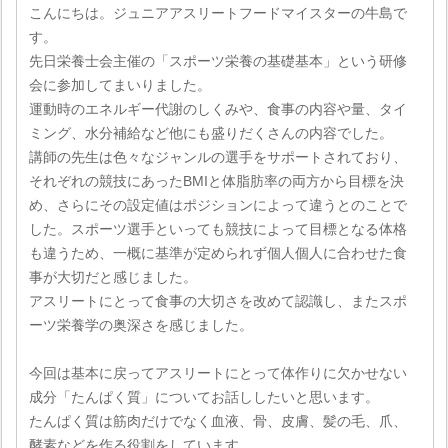
こんにちは。ジュニアアスリートフードマイスターの牛島で
す。
先日栄養士会主催の「スポーツ栄養の基礎基本」という研修
会に参加してまいりました。
運動時のエネルギー代謝のしくみや、食事の内容や量、タイ
ミング、水分補給など他にも盛りだくさんの内容でした。
講師の先生は色々なジャンルの選手をサポートされており、
それぞれの競技にあったBMIと体脂肪率の両方から目標を決
め、さらにその設定値はポジションによって違うとのことで
した。スポーツ選手といっても競技によって目標となる体格
も違うため、一概に基準が定められず個人個人に合わせた食
事が大切だと感じました。
アスリートにとって食事の大切さを改めて認識し、またスポ
ーツ栄養学の奥深さを感じました。
今回は基本に戻ってアスリートにとって体作りに欠かせない
成分「たんぱく質」についてお話ししたいと思います。
たんぱく質は筋肉だけでなく血液、骨、皮膚、髪の毛、爪、
酵素などを作る役割をしています。