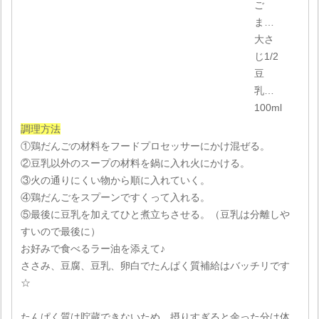
ご
ま…
大さ
じ1/2
豆
乳…
100ml
調理方法
①鶏だんごの材料をフードプロセッサーにかけ混ぜる。
②豆乳以外のスープの材料を鍋に入れ火にかける。
③火の通りにくい物から順に入れていく。
④鶏だんごをスプーンですくって入れる。
⑤最後に豆乳を加えてひと煮立ちさせる。（豆乳は分離しや
すいので最後に）
お好みで食べるラー油を添えて♪
ささみ、豆腐、豆乳、卵白でたんぱく質補給はバッチリです
☆
たんぱく質は貯蔵できないため、摂りすぎると余った分は体