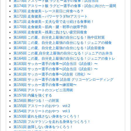
第175回 アスリート飯 ラグビー選手の食事：試合当日
第174回 アスリート飯 ラグビー選手の食事：試合に向けた一週間
第173回 走食健美～レース前日に何食べる？
第172回 走食健美～パワーサラダforアスリート
第171回 走食健美～丈夫な骨で走り続ける食事術！
第170回 走食健美～筋肉・腱・靭帯の故障予防
第169回 走食健美～残暑に負けない疲労回復食
第168回 この夏、自分史上最強の自分になる！熱中症対策
第167回 この夏、自分史上最強の自分になる！ジュニアの補食
第166回 この夏、自分史上最強の自分になる！試合前後食
第165回 この夏,自分史上最強の自分になる！ジュニアのお弁当
第164回 この夏、自分史上最強の自分になる！ジュニアの食トレ
第163回 サッカー選手の食事〜試合当日《試合後》〜
第162回 サッカー選手の食事〜試合当日《試合前》〜
第161回 サッカー選手の食事〜試合前《消化》〜
第160回 サッカー選手の食事 試合前 グリコーゲンローディング
第159回 サッカー選手の食事〜練習期〜
第158回 アスリートのコンビニ活用術
第157回 内臓を強くする
第156回 脚がつる！‥の対策
第155回 アスリートのおやつ vol.2
第154回 アスリートのおやつ vol.1
第153回 疲れを残さない身体をつくろう！
第152回 フルマラソンを走れる身体をつくろう！
第151回 故障しない身体をつくろう！