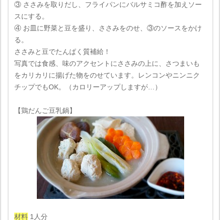
③ ささみを取りだし、フライパンにバルサミコ酢を加えソー
スにする。
④ お皿に野菜と豆を盛り、ささみをのせ、③のソースをかけ
る。
ささみと豆でたんぱく質補給！
写真では食感、味のアクセントにささみの上に、さつまいも
をカリカリに揚げた物をのせています。レンコンやニンニク
チップでもOK。（カロリーアップしますが…）
【鶏だんご豆乳鍋】
材料
1人分