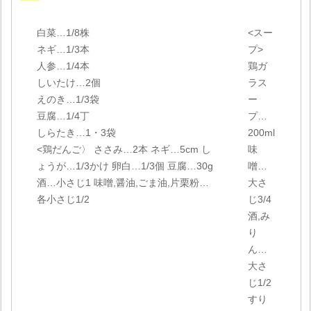
白菜…1/8株
<スー
ネギ…1/3本
プ>
人参…1/4本
鶏ガ
しいたけ…2個
ラス
えのき…1/3袋
ー
豆腐…1/4丁
プ…
しらたき…1・3袋
200ml
<鶏だんご〉 ささみ…2本 ネギ…5cm し
味
ょうが…1/3かけ 卵白…1/3個 豆腐…30g
噌…
酒…小さじ1 味噌,醤油,ごま油,片栗粉…
大さ
各小さじ1/2
じ3/4
酒,み
り
ん…
大さ
じ1/2
すり