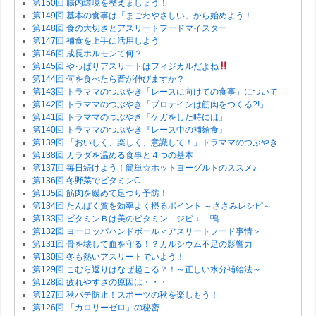
第150回 腸内環境を整えましょう！
第149回 基本の食事は「まごわやさしい」から始めよう！
第148回 食の大切さとアスリートフードマイスター
第147回 補食を上手に活用しよう
第146回 成長ホルモンて何？
第145回 やっぱりアスリートはフィジカルだよね
第144回 何を食べたら背が伸びますか？
第143回 トラママのつぶやき「レースに向けての食事」について
第142回 トラママのつぶやき「プロテインは筋肉をつくる?!」
第141回 トラママのつぶやき「ケガをした時には」
第140回 トラママのつぶやき『レース中の補給食』
第139回 「おいしく、楽しく、意識して！」トラママのつぶやき
第138回 カラダを温める食事と４つの基本
第137回 毎日続けよう！簡単☆ホットヨーグルトのススメ♪
第136回 冬野菜でビタミンC
第135回 筋肉を緩めて足つり予防！
第134回 たんぱく質を効率よく摂るポイント ～ささみレシピ～
第133回 ビタミンＢは美のビタミン ジビエ 鴨
第132回 ヨーロッパハンドボール＜アスリートフード事情＞
第131回 骨を壊して血を守る！？カルシウム不足の影響力
第130回 冬も熱いアスリートでいよう！
第129回 こむら返りはなぜ起こる？！～正しい水分補給法～
第128回 疲れやすさの原因は・・・
第127回 秋バテ防止！スポーツの秋を楽しもう！
第126回 「カロリーゼロ」の秘密