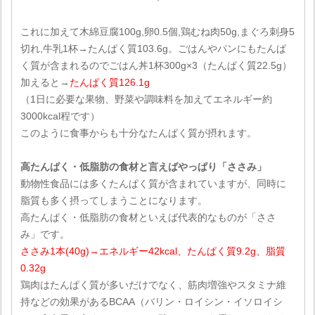
これに加えて木綿豆腐100g,卵0.5個,鶏むね肉50g,まぐろ刺身5
切れ,牛乳1杯→たんぱく質103.6g。ごはんやパンにもたんぱ
く質が含まれるのでごはん丼1杯300g×3（たんぱく質22.5g）
加えると→
たんぱく質126.1g
（1日に必要な果物、野菜や調味料を加えてエネルギー約
3000kcal程です）
このように食事からも十分なたんぱく質が摂れます。
高たんぱく・低脂肪の食材と言えばやっぱり「ささみ」
動物性食品には多くたんぱく質が含まれていますが、同時に
脂質も多く摂ってしまうことになります。
高たんぱく・低脂肪の食材といえば代表的なものが「ささ
み」です。
ささみ1本(40g)→エネルギー42kcal、たんぱく質9.2g、脂質
0.32g
鶏肉はたんぱく質が多いだけでなく、筋肉増強やスタミナ維
持などの効果があるBCAA（バリン・ロイシン・イソロイシ