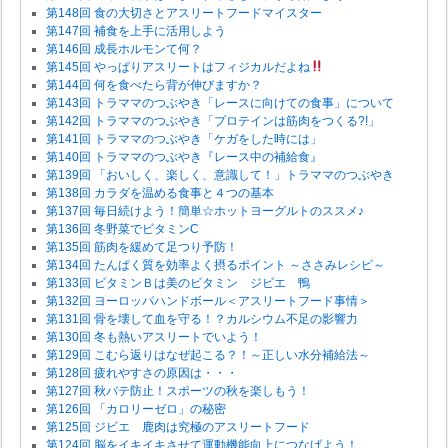
第148回 食の大切さとアスリートフードマイスター
第147回 補食を上手に活用しよう
第146回 成長ホルモンて何？
第145回 やっぱりアスリートはフィジカルだよね
第144回 何を食べたら背が伸びますか？
第143回 トラママのつぶやき「レースに向けての食事」について
第142回 トラママのつぶやき「プロテインは筋肉をつくる?!」
第141回 トラママのつぶやき「ケガをした時には」
第140回 トラママのつぶやき『レース中の補給食』
第139回 「おいしく、楽しく、意識して！」トラママのつぶやき
第138回 カラダを温める食事と４つの基本
第137回 毎日続けよう！簡単☆ホットヨーグルトのススメ♪
第136回 冬野菜でビタミンC
第135回 筋肉を緩めて足つり予防！
第134回 たんぱく質を効率よく摂るポイント ～ささみレシピ～
第133回 ビタミンＢは美のビタミン ジビエ 鴨
第132回 ヨーロッパハンドボール＜アスリートフード事情＞
第131回 骨を壊して血を守る！？カルシウム不足の影響力
第130回 冬も熱いアスリートでいよう！
第129回 こむら返りはなぜ起こる？！～正しい水分補給法～
第128回 疲れやすさの原因は・・・
第127回 秋バテ防止！スポーツの秋を楽しもう！
第126回 「カロリーゼロ」の秘密
第125回 ジビエ 鹿肉は究極のアスリートフード
第124回 脳をイキイキさせて運動機能向上につなげよう！