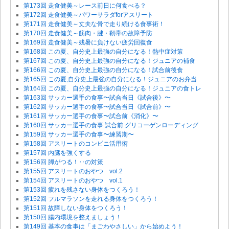
第173回 走食健美～レース前日に何食べる？
第172回 走食健美～パワーサラダforアスリート
第171回 走食健美～丈夫な骨で走り続ける食事術！
第170回 走食健美～筋肉・腱・靭帯の故障予防
第169回 走食健美～残暑に負けない疲労回復食
第168回 この夏、自分史上最強の自分になる！熱中症対策
第167回 この夏、自分史上最強の自分になる！ジュニアの補食
第166回 この夏、自分史上最強の自分になる！試合前後食
第165回 この夏,自分史上最強の自分になる！ジュニアのお弁当
第164回 この夏、自分史上最強の自分になる！ジュニアの食トレ
第163回 サッカー選手の食事〜試合当日《試合後》〜
第162回 サッカー選手の食事〜試合当日《試合前》〜
第161回 サッカー選手の食事〜試合前《消化》〜
第160回 サッカー選手の食事 試合前 グリコーゲンローディング
第159回 サッカー選手の食事〜練習期〜
第158回 アスリートのコンビニ活用術
第157回 内臓を強くする
第156回 脚がつる！‥の対策
第155回 アスリートのおやつ vol.2
第154回 アスリートのおやつ vol.1
第153回 疲れを残さない身体をつくろう！
第152回 フルマラソンを走れる身体をつくろう！
第151回 故障しない身体をつくろう！
第150回 腸内環境を整えましょう！
第149回 基本の食事は「まごわやさしい」から始めよう！