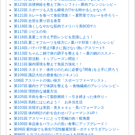
第123回 自律神経を整えて秋へシフト♪～豚肉アレンジレシピ～
第122回 スポーツも人生も瞬発力!?やる時やるしかない!!
第121回 カレーを食べて食欲増進！～夏野菜でカレーを作ろう～
第120回 合宿を乗り切る食育
第119回 強くしなやかな筋肉でメリハリ美BODY☆
第117回 ジビエの旬
第116回 真夏こそ冷え予防レシピを意識しよう！
第115回 夏こそフルーツを味方に♪ 夏バテ対策！冷たいレシピ
第114回 バテバテ禁止!!暑さに負けない熱いアスリート!!
第113回 ちゃんこ鍋で体の調子を整える！～夏の鍋のススメ～
第112回 部活動 トップシーズン間近！
第111回 腸内環境を整えて免疫力強化！！
第110回 スタミナ・体作りのために必要な｢間食｣を上手に摂ろう
第109回 諏訪大社の鹿食免(カジキメン)
108回 アスリートの強い味方「スポーツファーマシスト」
第107回 腸内ケアで体調を整える ～食物繊維のアレンジレシピ～
第106回 理想的な減量方法
第105回 羊肉を食べて脂肪燃焼！～引き締まった体作り～
第104回 気軽にはじめよう！ お弁当生活
第103回 目指すは美肌・美Ｂｏｄｙ・美パフォーマンス
第102回 体内時計の針を合わせパフォーマンスUP！
第101回 アスリートにとって究極の肉！蝦夷鹿
第100回 単品食をバランスの良い食事にアップグレード！
第99回 紫外線でも発生!?活性酸素対策～ポテトサラダアレンジ～
第98回 トラブルの少ないアスリートを目指そう!!