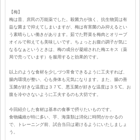
【梅】
梅は昔、庶民の万能薬でした。殺菌力が強く、抗生物質は有
益な菌まで抑えてしまいますが、梅は有害菌のみ抑えるとい
う素晴らしい働きがあります。茹でた野菜を梅肉とオリーブ
オイルで和えても美味しいです。ちょっとお腹の調子が気に
なるなぁというときは、梅の成分が凝縮された梅エキス（薬
局で売っています）を服用すると効果的です。
以上のような食材を少しづつ常食できるように工夫すれば、
腸内環境が整い、心も身体も元気になります。また、腸の善
玉菌が好きな温度は３７℃、悪玉菌が好きな温度は３５℃。お
腹を冷やさないように工夫するのも大切です。
今回紹介した食材は基本の食事で摂りたいものです。
食物繊維が特に多い、芋、海藻類は消化に時間がかかるの
で、トレーニング前、試合当日は避けるようにいたしましょ
う。