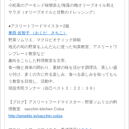
小松菜のアーモンド味噌添え/海藻の梅オリーブオイル和え
サラダ（オリーブオイルと甘酢のドレッシング）
●アスリートフードマイスター2級
奥田 佐智子 （おくだ さちこ）
野菜ソムリエ、マクロビオティック師範
地元の旬の野菜をふんだんに使った旬菜教室、アスリートワ
ンプレート教室など
趣向をこらした料理教室を主宰。
食べ物と身体の関わり、素材の味を活かす調理法、美しい盛
り付け、多くの方に作る楽しみ、食べる楽しみを知ってもら
う教室を目指し、活動中。
現役市民ランナー（自己ベスト３：２２：３９）
【ブログ】アスリートフードマイスター・野菜ソムリエの料
理教室 sacchin-kitchen Colza
http://ameblo.jp/sacchin-colza