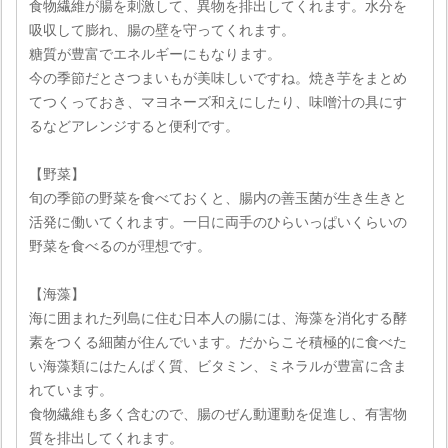
食物繊維が腸を刺激して、異物を排出してくれます。水分を
吸収して膨れ、腸の壁を守ってくれます。
糖質が豊富でエネルギーにもなります。
今の季節だとさつまいもが美味しいですね。焼き芋をまとめ
てつくっておき、マヨネーズ和えにしたり、味噌汁の具にす
るなどアレンジすると便利です。
【野菜】
旬の季節の野菜を食べておくと、腸内の善玉菌が生き生きと
活発に働いてくれます。一日に両手のひらいっぱいくらいの
野菜を食べるのが理想です。
【海藻】
海に囲まれた列島に住む日本人の腸には、海藻を消化する酵
素をつくる細菌が住んでいます。だからこそ積極的に食べた
い海藻類にはたんぱく質、ビタミン、ミネラルが豊富に含ま
れています。
食物繊維も多く含むので、腸のぜん動運動を促進し、有害物
質を排出してくれます。