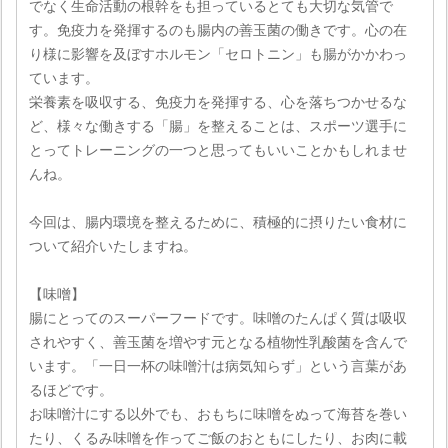
でなく生命活動の根幹をも担っているとても大切な気管で
す。免疫力を発揮するのも腸内の善玉菌の働きです。心の在
り様に影響を及ぼすホルモン「セロトニン」も腸がかかわっ
ています。
栄養素を吸収する、免疫力を発揮する、心を落ちつかせるな
ど、様々な働きする「腸」を整えることは、スポーツ選手に
とってトレーニングの一つと思ってもいいことかもしれませ
んね。
今回は、腸内環境を整えるために、積極的に摂りたい食材に
ついて紹介いたしますね。
【味噌】
腸にとってのスーパーフードです。味噌のたんぱく質は吸収
されやすく、善玉菌を増やす元となる植物性乳酸菌を含んで
います。「一日一杯の味噌汁は病気知らず」という言葉があ
るほどです。
お味噌汁にする以外でも、おもちに味噌をぬって海苔を巻い
たり、くるみ味噌を作ってご飯のおともにしたり、お肉に載