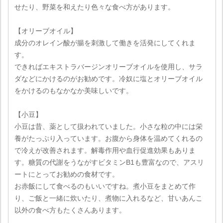
せたり、野菜を和えたり色々な食べ方があります。
【オリーブオイル】
成分のオレイン酸が腸を刺激して働きを活発にしてくれま
す。
できればエキストラバージンオリーブオイルを使用し、サラ
ダなどにかけるのがお勧めです。冷奴に塩とオリーブオイル
をかけるのもなかなか美味しいです。
【小豆】
小豆は昔、薬として扱われていました。小さな粒の中には栄
養がたっぷり入っています。お腹から身体を温めてくれるの
で冷えが改善されます。解毒作用や血行促進効果もありま
す。糖質の代謝をうながすビタミンB1も豊富なので、アスリ
ートにとってお勧めの食材です。
お赤飯にして食べるのもいいですね。煮小豆をまとめて作
り、ご飯と一緒に炊いたり、煮物に入れるなど、甘いあんこ
以外の食べ方もたくさんあります。
。