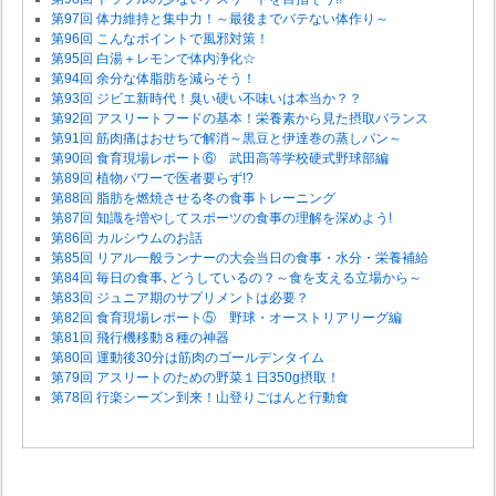
第97回 体力維持と集中力！～最後までバテない体作り～
第96回 こんなポイントで風邪対策！
第95回 白湯＋レモンで体内浄化☆
第94回 余分な体脂肪を減らそう！
第93回 ジビエ新時代！臭い硬い不味いは本当か？？
第92回 アスリートフードの基本！栄養素から見た摂取バランス
第91回 筋肉痛はおせちで解消～黒豆と伊達巻の蒸しパン～
第90回 食育現場レポート⑥ 武田高等学校硬式野球部編
第89回 植物パワーで医者要らず!?
第88回 脂肪を燃焼させる冬の食事トレーニング
第87回 知識を増やしてスポーツの食事の理解を深めよう!
第86回 カルシウムのお話
第85回 リアル一般ランナーの大会当日の食事・水分・栄養補給
第84回 毎日の食事､どうしているの？～食を支える立場から～
第83回 ジュニア期のサプリメントは必要？
第82回 食育現場レポート⑤ 野球・オーストリアリーグ編
第81回 飛行機移動８種の神器
第80回 運動後30分は筋肉のゴールデンタイム
第79回 アスリートのための野菜１日350g摂取！
第78回 行楽シーズン到来！山登りごはんと行動食