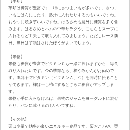
【芋類】
芋類は糖質が豊富です、特にさつまいもが多いです。さつま
いもごはんにしたり、豚汁に入れたりするのもいいですね。
おやつに焼き芋いいですね。はるさめも意外に糖質を多く含
みます。はるさめとハムの中華サラダや、こちらもスープに
入れるなど工夫して取り入れてみましょう。ただしレース前
日、当日は芋類はさけたほうがよいでしょう。
【果物】
果物も糖質が豊富でビタミンＣも一緒に摂れますから、毎食
取り入れたいです。今の季節なら、柿やみかんがお勧めで
す。風邪予防ビタミン（ビタミンＡ、Ｃ）を同時に摂ること
ができます。柿は干し柿にするとさらに糖質がアップしま
す。
果物が手に入らなければ、果物のジャムをヨーグルトに混ぜ
たり、パンに載せるのもいいですね。
【その他】
栗は少量で効率の良いエネルギー食品です。栗おこわや、栗