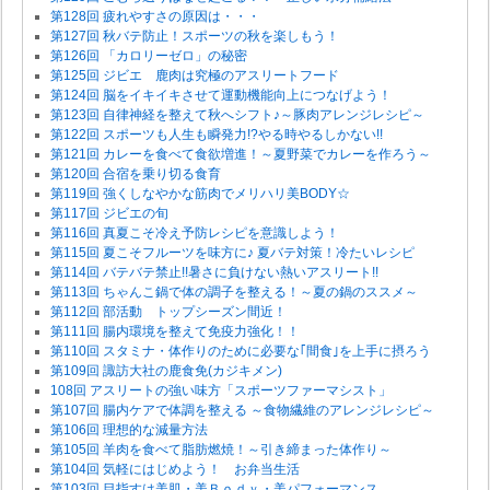
第128回 疲れやすさの原因は・・・
第127回 秋バテ防止！スポーツの秋を楽しもう！
第126回 「カロリーゼロ」の秘密
第125回 ジビエ 鹿肉は究極のアスリートフード
第124回 脳をイキイキさせて運動機能向上につなげよう！
第123回 自律神経を整えて秋へシフト♪～豚肉アレンジレシピ～
第122回 スポーツも人生も瞬発力!?やる時やるしかない!!
第121回 カレーを食べて食欲増進！～夏野菜でカレーを作ろう～
第120回 合宿を乗り切る食育
第119回 強くしなやかな筋肉でメリハリ美BODY☆
第117回 ジビエの旬
第116回 真夏こそ冷え予防レシピを意識しよう！
第115回 夏こそフルーツを味方に♪ 夏バテ対策！冷たいレシピ
第114回 バテバテ禁止!!暑さに負けない熱いアスリート!!
第113回 ちゃんこ鍋で体の調子を整える！～夏の鍋のススメ～
第112回 部活動 トップシーズン間近！
第111回 腸内環境を整えて免疫力強化！！
第110回 スタミナ・体作りのために必要な｢間食｣を上手に摂ろう
第109回 諏訪大社の鹿食免(カジキメン)
108回 アスリートの強い味方「スポーツファーマシスト」
第107回 腸内ケアで体調を整える ～食物繊維のアレンジレシピ～
第106回 理想的な減量方法
第105回 羊肉を食べて脂肪燃焼！～引き締まった体作り～
第104回 気軽にはじめよう！ お弁当生活
第103回 目指すは美肌・美Ｂｏｄｙ・美パフォーマンス