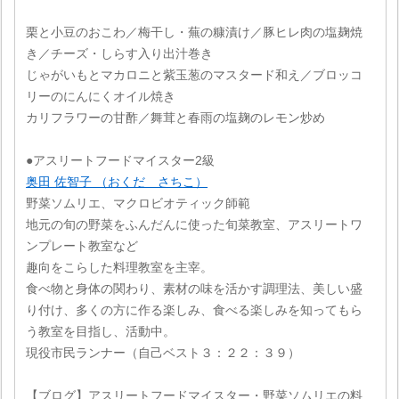
栗と小豆のおこわ／梅干し・蕪の糠漬け／豚ヒレ肉の塩麹焼
き／チーズ・しらす入り出汁巻き
じゃがいもとマカロニと紫玉葱のマスタード和え／ブロッコ
リーのにんにくオイル焼き
カリフラワーの甘酢／舞茸と春雨の塩麹のレモン炒め
●アスリートフードマイスター2級
奥田 佐智子 （おくだ さちこ）
野菜ソムリエ、マクロビオティック師範
地元の旬の野菜をふんだんに使った旬菜教室、アスリートワ
ンプレート教室など
趣向をこらした料理教室を主宰。
食べ物と身体の関わり、素材の味を活かす調理法、美しい盛
り付け、多くの方に作る楽しみ、食べる楽しみを知ってもら
う教室を目指し、活動中。
現役市民ランナー（自己ベスト３：２２：３９）
【ブログ】アスリートフードマイスター・野菜ソムリエの料