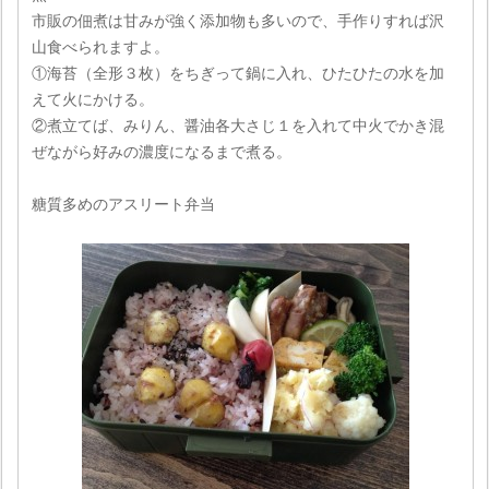
市販の佃煮は甘みが強く添加物も多いので、手作りすれば沢
山食べられますよ。
①海苔（全形３枚）をちぎって鍋に入れ、ひたひたの水を加
えて火にかける。
②煮立てば、みりん、醤油各大さじ１を入れて中火でかき混
ぜながら好みの濃度になるまで煮る。
糖質多めのアスリート弁当