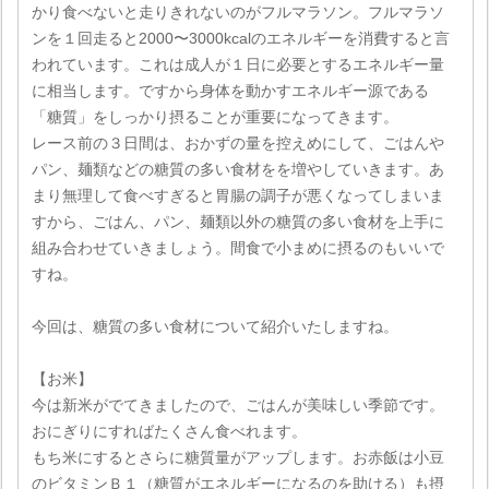
かり食べないと走りきれないのがフルマラソン。フルマラソ
ンを１回走ると2000〜3000kcalのエネルギーを消費すると言
われています。これは成人が１日に必要とするエネルギー量
に相当します。ですから身体を動かすエネルギー源である
「糖質」をしっかり摂ることが重要になってきます。
レース前の３日間は、おかずの量を控えめにして、ごはんや
パン、麺類などの糖質の多い食材をを増やしていきます。あ
まり無理して食べすぎると胃腸の調子が悪くなってしまいま
すから、ごはん、パン、麺類以外の糖質の多い食材を上手に
組み合わせていきましょう。間食で小まめに摂るのもいいで
すね。
今回は、糖質の多い食材について紹介いたしますね。
【お米】
今は新米がでてきましたので、ごはんが美味しい季節です。
おにぎりにすればたくさん食べれます。
もち米にするとさらに糖質量がアップします。お赤飯は小豆
のビタミンＢ１（糖質がエネルギーになるのを助ける）も摂