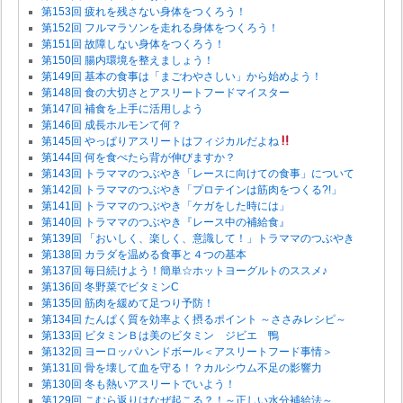
第153回 疲れを残さない身体をつくろう！
第152回 フルマラソンを走れる身体をつくろう！
第151回 故障しない身体をつくろう！
第150回 腸内環境を整えましょう！
第149回 基本の食事は「まごわやさしい」から始めよう！
第148回 食の大切さとアスリートフードマイスター
第147回 補食を上手に活用しよう
第146回 成長ホルモンて何？
第145回 やっぱりアスリートはフィジカルだよね
第144回 何を食べたら背が伸びますか？
第143回 トラママのつぶやき「レースに向けての食事」について
第142回 トラママのつぶやき「プロテインは筋肉をつくる?!」
第141回 トラママのつぶやき「ケガをした時には」
第140回 トラママのつぶやき『レース中の補給食』
第139回 「おいしく、楽しく、意識して！」トラママのつぶやき
第138回 カラダを温める食事と４つの基本
第137回 毎日続けよう！簡単☆ホットヨーグルトのススメ♪
第136回 冬野菜でビタミンC
第135回 筋肉を緩めて足つり予防！
第134回 たんぱく質を効率よく摂るポイント ～ささみレシピ～
第133回 ビタミンＢは美のビタミン ジビエ 鴨
第132回 ヨーロッパハンドボール＜アスリートフード事情＞
第131回 骨を壊して血を守る！？カルシウム不足の影響力
第130回 冬も熱いアスリートでいよう！
第129回 こむら返りはなぜ起こる？！～正しい水分補給法～