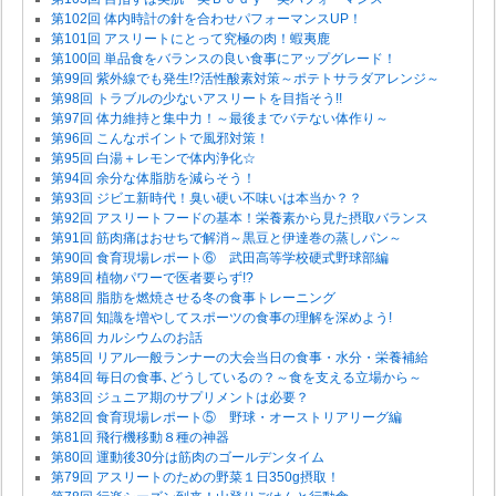
第102回 体内時計の針を合わせパフォーマンスUP！
第101回 アスリートにとって究極の肉！蝦夷鹿
第100回 単品食をバランスの良い食事にアップグレード！
第99回 紫外線でも発生!?活性酸素対策～ポテトサラダアレンジ～
第98回 トラブルの少ないアスリートを目指そう!!
第97回 体力維持と集中力！～最後までバテない体作り～
第96回 こんなポイントで風邪対策！
第95回 白湯＋レモンで体内浄化☆
第94回 余分な体脂肪を減らそう！
第93回 ジビエ新時代！臭い硬い不味いは本当か？？
第92回 アスリートフードの基本！栄養素から見た摂取バランス
第91回 筋肉痛はおせちで解消～黒豆と伊達巻の蒸しパン～
第90回 食育現場レポート⑥ 武田高等学校硬式野球部編
第89回 植物パワーで医者要らず!?
第88回 脂肪を燃焼させる冬の食事トレーニング
第87回 知識を増やしてスポーツの食事の理解を深めよう!
第86回 カルシウムのお話
第85回 リアル一般ランナーの大会当日の食事・水分・栄養補給
第84回 毎日の食事､どうしているの？～食を支える立場から～
第83回 ジュニア期のサプリメントは必要？
第82回 食育現場レポート⑤ 野球・オーストリアリーグ編
第81回 飛行機移動８種の神器
第80回 運動後30分は筋肉のゴールデンタイム
第79回 アスリートのための野菜１日350g摂取！