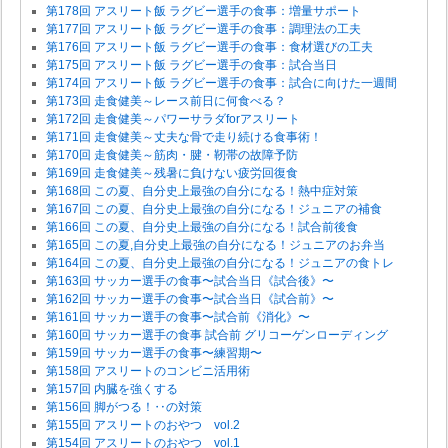
第178回 アスリート飯 ラグビー選手の食事：増量サポート
第177回 アスリート飯 ラグビー選手の食事：調理法の工夫
第176回 アスリート飯 ラグビー選手の食事：食材選びの工夫
第175回 アスリート飯 ラグビー選手の食事：試合当日
第174回 アスリート飯 ラグビー選手の食事：試合に向けた一週間
第173回 走食健美～レース前日に何食べる？
第172回 走食健美～パワーサラダforアスリート
第171回 走食健美～丈夫な骨で走り続ける食事術！
第170回 走食健美～筋肉・腱・靭帯の故障予防
第169回 走食健美～残暑に負けない疲労回復食
第168回 この夏、自分史上最強の自分になる！熱中症対策
第167回 この夏、自分史上最強の自分になる！ジュニアの補食
第166回 この夏、自分史上最強の自分になる！試合前後食
第165回 この夏,自分史上最強の自分になる！ジュニアのお弁当
第164回 この夏、自分史上最強の自分になる！ジュニアの食トレ
第163回 サッカー選手の食事〜試合当日《試合後》〜
第162回 サッカー選手の食事〜試合当日《試合前》〜
第161回 サッカー選手の食事〜試合前《消化》〜
第160回 サッカー選手の食事 試合前 グリコーゲンローディング
第159回 サッカー選手の食事〜練習期〜
第158回 アスリートのコンビニ活用術
第157回 内臓を強くする
第156回 脚がつる！‥の対策
第155回 アスリートのおやつ vol.2
第154回 アスリートのおやつ vol.1