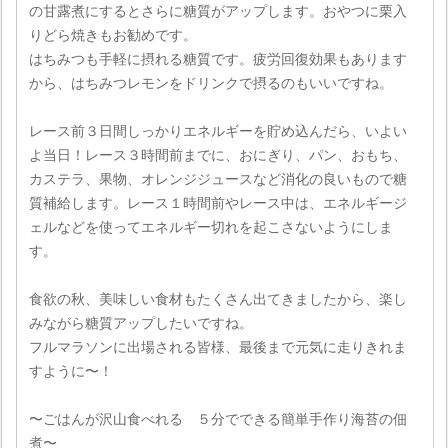
の甘露煮にするとさらに糖質がアップします。おやつに栗入
りどら焼きもお勧めです。
はちみつも手軽に摂れる糖質です。疲労回復効果もあります
から、はちみつレモンをドリンクで摂るのもいいですね。
レース前３日間しっかりエネルギーを貯め込んだら、いよい
よ当日！レース３時間前までに、おにぎり、パン、おもち、
カステラ、果物、オレンジジュースなど消化の良いもので糖
質補給します。レース１時間前やレース中は、エネルギージ
ェルなどを使ってエネルギー切れを起こさないようにしま
す。
食欲の秋、美味しい食材もたくさん出てきましたから、楽し
みながら糖質アップしたいですね。
フルマラソンに出場される皆様、最後まで元気に走りきれま
すように〜！
〜ごはんが沢山食べれる ５分でできる簡単手作り海苔の佃
煮〜