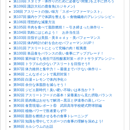
第110回 スタミナ・体作りのために必要な｢間食｣を上手に摂ろう
第109回 諏訪大社の鹿食免(カジキメン)
108回 アスリートの強い味方「スポーツファーマシスト」
第107回 腸内ケアで体調を整える ～食物繊維のアレンジレシピ～
第106回 理想的な減量方法
第105回 羊肉を食べて脂肪燃焼！～引き締まった体作り～
第104回 気軽にはじめよう！ お弁当生活
第103回 目指すは美肌・美Ｂｏｄｙ・美パフォーマンス
第102回 体内時計の針を合わせパフォーマンスUP！
第101回 アスリートにとって究極の肉！蝦夷鹿
第100回 単品食をバランスの良い食事にアップグレード！
第99回 紫外線でも発生!?活性酸素対策～ポテトサラダアレンジ～
第98回 トラブルの少ないアスリートを目指そう!!
第97回 体力維持と集中力！～最後までバテない体作り～
第96回 こんなポイントで風邪対策！
第95回 白湯＋レモンで体内浄化☆
第94回 余分な体脂肪を減らそう！
第93回 ジビエ新時代！臭い硬い不味いは本当か？？
第92回 アスリートフードの基本！栄養素から見た摂取バランス
第91回 筋肉痛はおせちで解消～黒豆と伊達巻の蒸しパン～
第90回 食育現場レポート⑥ 武田高等学校硬式野球部編
第89回 植物パワーで医者要らず!?
第88回 脂肪を燃焼させる冬の食事トレーニング
第87回 知識を増やしてスポーツの食事の理解を深めよう!
第86回 カルシウムのお話