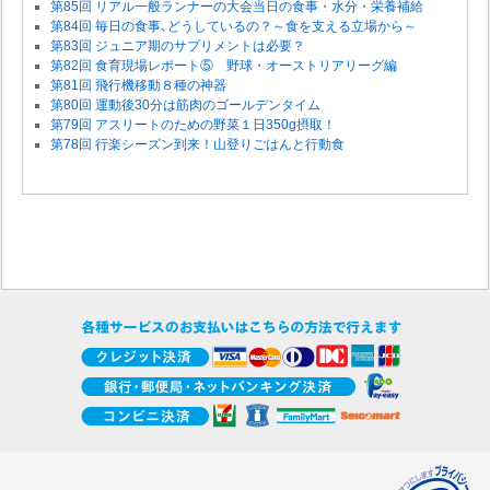
第85回 リアル一般ランナーの大会当日の食事・水分・栄養補給
第84回 毎日の食事､どうしているの？～食を支える立場から～
第83回 ジュニア期のサプリメントは必要？
第82回 食育現場レポート⑤ 野球・オーストリアリーグ編
第81回 飛行機移動８種の神器
第80回 運動後30分は筋肉のゴールデンタイム
第79回 アスリートのための野菜１日350g摂取！
第78回 行楽シーズン到来！山登りごはんと行動食