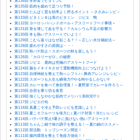
第136回 冬野菜でビタミンC
第135回 筋肉を緩めて足つり予防！
第134回 たんぱく質を効率よく摂るポイント ～ささみレシピ～
第133回 ビタミンＢは美のビタミン ジビエ 鴨
第132回 ヨーロッパハンドボール＜アスリートフード事情＞
第131回 骨を壊して血を守る！？カルシウム不足の影響力
第130回 冬も熱いアスリートでいよう！
第129回 こむら返りはなぜ起こる？！～正しい水分補給法～
第128回 疲れやすさの原因は・・・
第127回 秋バテ防止！スポーツの秋を楽しもう！
第126回 「カロリーゼロ」の秘密
第125回 ジビエ 鹿肉は究極のアスリートフード
第124回 脳をイキイキさせて運動機能向上につなげよう！
第123回 自律神経を整えて秋へシフト♪～豚肉アレンジレシピ～
第122回 スポーツも人生も瞬発力!?やる時やるしかない!!
第121回 カレーを食べて食欲増進！～夏野菜でカレーを作ろう～
第120回 合宿を乗り切る食育
第119回 強くしなやかな筋肉でメリハリ美BODY☆
第117回 ジビエの旬
第116回 真夏こそ冷え予防レシピを意識しよう！
第115回 夏こそフルーツを味方に♪ 夏バテ対策！冷たいレシピ
第114回 バテバテ禁止!!暑さに負けない熱いアスリート!!
第113回 ちゃんこ鍋で体の調子を整える！～夏の鍋のススメ～
第112回 部活動 トップシーズン間近！
第111回 腸内環境を整えて免疫力強化！！