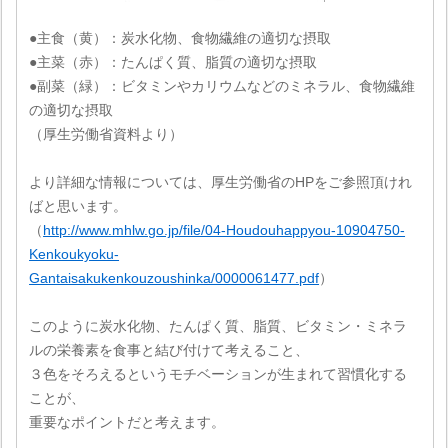
●主食（黄）：炭水化物、食物繊維の適切な摂取
●主菜（赤）：たんぱく質、脂質の適切な摂取
●副菜（緑）：ビタミンやカリウムなどのミネラル、食物繊維
の適切な摂取
（厚生労働省資料より）
より詳細な情報については、厚生労働省のHPをご参照頂けれ
ばと思います。
（
http://www.mhlw.go.jp/file/04-Houdouhappyou-10904750-
Kenkoukyoku-
Gantaisakukenkouzoushinka/0000061477.pdf
）
このように炭水化物、たんぱく質、脂質、ビタミン・ミネラ
ルの栄養素を食事と結び付けて考えること、
３色をそろえるというモチベーションが生まれて習慣化する
ことが、
重要なポイントだと考えます。