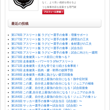
なく、より良い成績を残せるよ
うな食事内容を提案する専門家
最近の投稿
第178回 アスリート飯 ラグビー選手の食事：増量サポート
第177回 アスリート飯 ラグビー選手の食事：調理法の工夫
第176回 アスリート飯 ラグビー選手の食事：食材選びの工夫
第175回 アスリート飯 ラグビー選手の食事：試合当日
第174回 アスリート飯 ラグビー選手の食事：試合に向けた一週間
第173回 走食健美～レース前日に何食べる？
第172回 走食健美～パワーサラダforアスリート
第171回 走食健美～丈夫な骨で走り続ける食事術！
第170回 走食健美～筋肉・腱・靭帯の故障予防
第169回 走食健美～残暑に負けない疲労回復食
第168回 この夏、自分史上最強の自分になる！熱中症対策
第167回 この夏、自分史上最強の自分になる！ジュニアの補食
第166回 この夏、自分史上最強の自分になる！試合前後食
第165回 この夏,自分史上最強の自分になる！ジュニアのお弁当
第164回 この夏、自分史上最強の自分になる！ジュニアの食トレ
第163回 サッカー選手の食事〜試合当日《試合後》〜
第162回 サッカー選手の食事〜試合当日《試合前》〜
第161回 サッカー選手の食事〜試合前《消化》〜