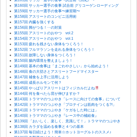
第160回 サッカー選手の食事 試合前 グリコーゲンローディング
第159回 サッカー選手の食事〜練習期〜
第158回 アスリートのコンビニ活用術
第157回 内臓を強くする
第156回 脚がつる！‥の対策
第155回 アスリートのおやつ vol.2
第154回 アスリートのおやつ vol.1
第153回 疲れを残さない身体をつくろう！
第152回 フルマラソンを走れる身体をつくろう！
第151回 故障しない身体をつくろう！
第150回 腸内環境を整えましょう！
第149回 基本の食事は「まごわやさしい」から始めよう！
第148回 食の大切さとアスリートフードマイスター
第147回 補食を上手に活用しよう
第146回 成長ホルモンて何？
第145回 やっぱりアスリートはフィジカルだよね
第144回 何を食べたら背が伸びますか？
第143回 トラママのつぶやき「レースに向けての食事」について
第142回 トラママのつぶやき「プロテインは筋肉をつくる?!」
第141回 トラママのつぶやき「ケガをした時には」
第140回 トラママのつぶやき『レース中の補給食』
第139回 「おいしく、楽しく、意識して！」トラママのつぶやき
第138回 カラダを温める食事と４つの基本
第137回 毎日続けよう！簡単☆ホットヨーグルトのススメ♪