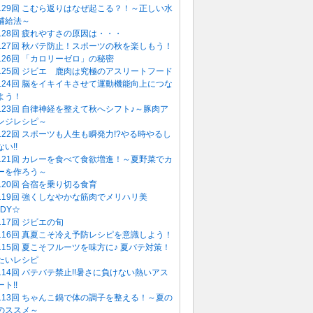
129回 こむら返りはなぜ起こる？！～正しい水
補給法～
128回 疲れやすさの原因は・・・
127回 秋バテ防止！スポーツの秋を楽しもう！
126回 「カロリーゼロ」の秘密
125回 ジビエ 鹿肉は究極のアスリートフード
124回 脳をイキイキさせて運動機能向上につな
よう！
123回 自律神経を整えて秋へシフト♪～豚肉ア
ンジレシピ～
122回 スポーツも人生も瞬発力!?やる時やるし
い!!
121回 カレーを食べて食欲増進！～夏野菜でカ
ーを作ろう～
120回 合宿を乗り切る食育
119回 強くしなやかな筋肉でメリハリ美
ODY☆
117回 ジビエの旬
116回 真夏こそ冷え予防レシピを意識しよう！
115回 夏こそフルーツを味方に♪ 夏バテ対策！
たいレシピ
114回 バテバテ禁止!!暑さに負けない熱いアス
ト!!
113回 ちゃんこ鍋で体の調子を整える！～夏の
のススメ～