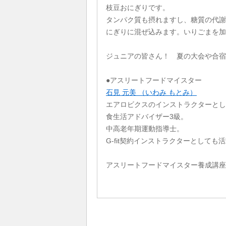
枝豆おにぎりです。
タンパク質も摂れますし、糖質の代謝
にぎりに混ぜ込みます。いりごまを加
ジュニアの皆さん！ 夏の大会や合宿
●アスリートフードマイスター
石見 元美 （いわみ もとみ）
エアロビクスのインストラクターとし
食生活アドバイザー3級。
中高老年期運動指導士。
G-fit契約インストラクターとして
アスリートフードマイスター養成講座