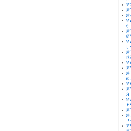
第
第
第
第
か
第
摂
第
し
第
球
第
第
第
め
第
第
分
第
る
第
第
リ
第