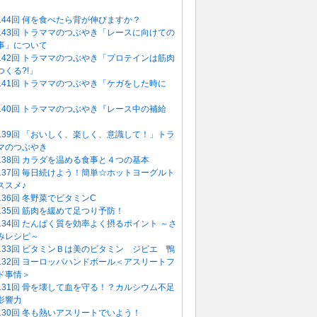
144回 何を食べたら背が伸びますか？
143回 トラママのつぶやき「レースに向けての
事」について
142回 トラママのつぶやき「プロテインは筋肉
つくる?!」
141回 トラママのつぶやき「ケガをした時に
」
140回 トラママのつぶやき『レース中の補給
』
139回 「おいしく、楽しく、意識して！」トラ
マのつぶやき
138回 カラダを温める食事と４つの基本
137回 毎日続けよう！簡単☆ホットヨーグルト
ススメ♪
136回 冬野菜でビタミンC
135回 筋肉を緩めて足つり予防！
134回 たんぱく質を効率よく摂るポイント ～さ
みレシピ～
133回 ビタミンＢは美のビタミン ジビエ 鴨
132回 ヨーロッパハンドボール＜アスリートフ
ド事情＞
131回 骨を壊して血を守る！？カルシウム不足
影響力
130回 冬も熱いアスリートでいよう！