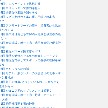
96回 こんなポイントで風邪対策！
95回 白湯＋レモンで体内浄化☆
94回 余分な体脂肪を減らそう！
93回 ジビエ新時代！臭い硬い不味いは本当
？？
92回 アスリートフードの基本！栄養素から見た
取バランス
91回 筋肉痛はおせちで解消～黒豆と伊達巻の蒸
パン～
90回 食育現場レポート⑥ 武田高等学校硬式野
部編
89回 植物パワーで医者要らず!?
88回 脂肪を燃焼させる冬の食事トレーニング
87回 知識を増やしてスポーツの食事の理解を深
よう!
86回 カルシウムのお話
85回 リアル一般ランナーの大会当日の食事・水
・栄養補給
84回 毎日の食事､どうしているの？～食を支え
立場から～
83回 ジュニア期のサプリメントは必要？
82回 食育現場レポート⑤ 野球・オーストリア
ーグ編
81回 飛行機移動８種の神器