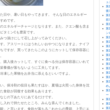
ュ
第
後
た日や、暑い日もやってきます。 そんな日のエネルギー
第
前
すめです。
第
のエネルギーチャージとなります。また、クエン酸も含ま
第
ビタミンCも豊富です。
ン
第
みつ漬けにして召し上がってみてください。
第
す。アスリートにはうれしいおやつになりますよ。ナイフ
第
ちですが、買ってきたらこのようにカットして保存容器に
第
第
。
第
、購入後カットして、すぐに食べる分は保存容器にいれて
第
栄養価が落ちないように工夫してます。
第
第
冷凍した果物をお弁当に添えるといいですよ。
第
第
い。保冷剤の役目も果たすほか、夏場は火照った身体を沈
め
第
た食欲が回復する効果もあります。
ー
なじの下あたりにあてるだけです。
第
し入れで持たせたところ、みんな喜んでくれました。
第
第
能」と言います。食欲が落ちるこれからの季節、上手にエ