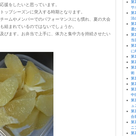
第
応援をしたいと思っています。
サ
トップシーズンに突入する時期となります。
第
法
チームやメンバーでのパフォーマンスにも慣れ、夏の大会
第
も組まれているのではないでしょうか。
選
及びます。お弁当で上手に、体力と集中力を持続させたい
第
当
第
に
第
第
第
術
第
第
第
中
第
ュ
第
合
第
ニ
第