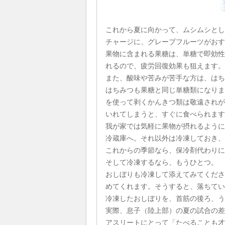
これから夏に向かって、ムシムシとし
チャージに、グレープフルーツがおす
果物に含まれる果糖は、単糖で即効性
れるので、疲労回復効果も狙えます。
また、酸味や苦みが苦手な方は、はち
はちみつも果糖と同じ単糖類になりま
を使って剥くかんきつ類は敬遠されが
いれてしまうと、すぐに食べられます
我が家では気軽に果物が摂れるように
冷蔵庫へ。それ以外は冷凍しておき、
これからの季節なら、保冷剤代わりに
そして冷凍するなら、もうひとつ。
おしぼりも冷凍して添えてみてくださ
めてくれます。そうすると、落ちてい
冷凍したおしぼりを、首筋の後ろ、う
実際、息子（陸上部）の夏の試合の差
アスリートにとって「たべることも才