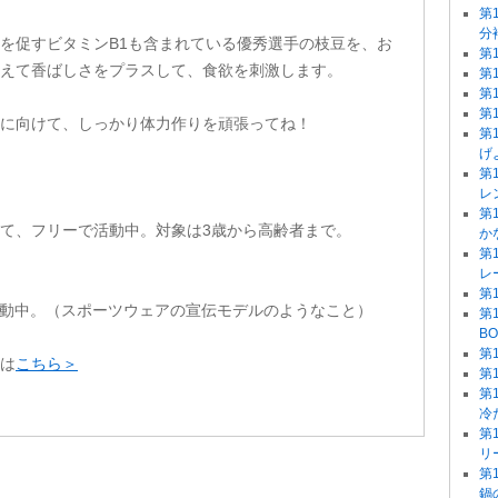
第
分
を促すビタミンB1も含まれている優秀選手の枝豆を、お
第
えて香ばしさをプラスして、食欲を刺激します。
第
第
第
に向けて、しっかり体力作りを頑張ってね！
第
げ
第
レ
第
て、フリーで活動中。対象は3歳から高齢者まで。
かな
第
レ
第
も活動中。（スポーツウェアの宣伝モデルのようなこと）
第
B
第
は
こちら＞
第
第
冷
第
リー
第
鍋