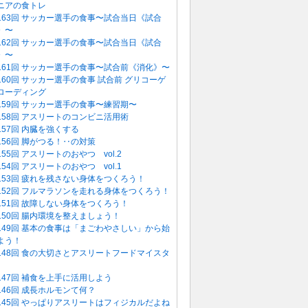
ニアの食トレ
163回 サッカー選手の食事〜試合当日《試合
》〜
162回 サッカー選手の食事〜試合当日《試合
》〜
161回 サッカー選手の食事〜試合前《消化》〜
160回 サッカー選手の食事 試合前 グリコーゲ
ローディング
159回 サッカー選手の食事〜練習期〜
158回 アスリートのコンビニ活用術
157回 内臓を強くする
156回 脚がつる！‥の対策
155回 アスリートのおやつ vol.2
154回 アスリートのおやつ vol.1
153回 疲れを残さない身体をつくろう！
152回 フルマラソンを走れる身体をつくろう！
151回 故障しない身体をつくろう！
150回 腸内環境を整えましょう！
149回 基本の食事は「まごわやさしい」から始
よう！
148回 食の大切さとアスリートフードマイスタ
147回 補食を上手に活用しよう
146回 成長ホルモンて何？
145回 やっぱりアスリートはフィジカルだよね