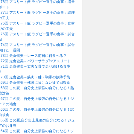
178回 アスリート飯 ラグビー選手の食事：増量
ポート
177回 アスリート飯 ラグビー選手の食事：調理
の工夫
176回 アスリート飯 ラグビー選手の食事：食材
びの工夫
175回 アスリート飯 ラグビー選手の食事：試合
日
174回 アスリート飯 ラグビー選手の食事：試合
向けた一週間
173回 走食健美～レース前日に何食べる？
172回 走食健美～パワーサラダforアスリート
171回 走食健美～丈夫な骨で走り続ける食事
！
170回 走食健美～筋肉・腱・靭帯の故障予防
169回 走食健美～残暑に負けない疲労回復食
168回 この夏、自分史上最強の自分になる！熱
症対策
167回 この夏、自分史上最強の自分になる！ジ
ニアの補食
166回 この夏、自分史上最強の自分になる！試
前後食
165回 この夏,自分史上最強の自分になる！ジュ
アのお弁当
164回 この夏、自分史上最強の自分になる！ジ