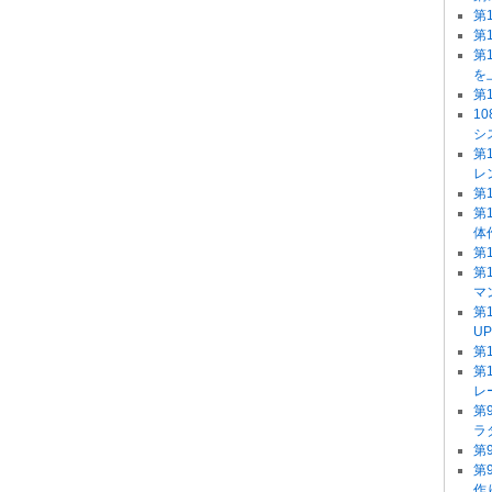
第
第
第
を
第
1
シ
第
レ
第
第
体
第
第
マ
第
U
第
第
レ
第
ラ
第
第
作