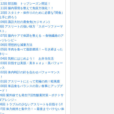
112回 部活動 トップシーズン間近！
111回 腸内環境を整えて免疫力強化！！
110回 スタミナ・体作りのために必要な｢間食｣
上手に摂ろう
109回 諏訪大社の鹿食免(カジキメン)
08回 アスリートの強い味方「スポーツファーマ
スト」
107回 腸内ケアで体調を整える ～食物繊維のア
ンジレシピ～
106回 理想的な減量方法
105回 羊肉を食べて脂肪燃焼！～引き締まった
作り～
104回 気軽にはじめよう！ お弁当生活
103回 目指すは美肌・美Ｂｏｄｙ・美パフォー
ンス
102回 体内時計の針を合わせパフォーマンス
P！
101回 アスリートにとって究極の肉！蝦夷鹿
100回 単品食をバランスの良い食事にアップグ
ード！
99回 紫外線でも発生!?活性酸素対策～ポテトサ
ダアレンジ～
98回 トラブルの少ないアスリートを目指そう!!
97回 体力維持と集中力！～最後までバテない体
り～