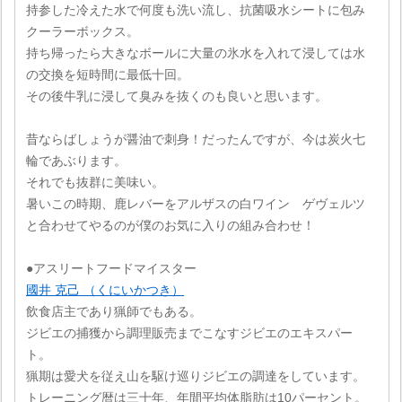
持参した冷えた水で何度も洗い流し、抗菌吸水シートに包み
クーラーボックス。
持ち帰ったら大きなボールに大量の氷水を入れて浸しては水
の交換を短時間に最低十回。
その後牛乳に浸して臭みを抜くのも良いと思います。
昔ならばしょうが醤油で刺身！だったんですが、今は炭火七
輪であぶります。
それでも抜群に美味い。
暑いこの時期、鹿レバーをアルザスの白ワイン ゲヴェルツ
と合わせてやるのが僕のお気に入りの組み合わせ！
●アスリートフードマイスター
國井 克己 （くにいかつき）
飲食店主であり猟師でもある。
ジビエの捕獲から調理販売までこなすジビエのエキスパー
ト。
猟期は愛犬を従え山を駆け巡りジビエの調達をしています。
トレーニング暦は三十年、年間平均体脂肪は10パーセント。