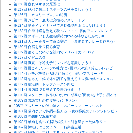
第128回 疲れやすさの原因は・・・
第127回 秋バテ防止！スポーツの秋を楽しもう！
第126回 「カロリーゼロ」の秘密
第125回 ジビエ 鹿肉は究極のアスリートフード
第124回 脳をイキイキさせて運動機能向上につなげよう！
第123回 自律神経を整えて秋へシフト♪～豚肉アレンジレシピ～
第122回 スポーツも人生も瞬発力!?やる時やるしかない!!
第121回 カレーを食べて食欲増進！～夏野菜でカレーを作ろう～
第120回 合宿を乗り切る食育
第119回 強くしなやかな筋肉でメリハリ美BODY☆
第117回 ジビエの旬
第116回 真夏こそ冷え予防レシピを意識しよう！
第115回 夏こそフルーツを味方に♪ 夏バテ対策！冷たいレシピ
第114回 バテバテ禁止!!暑さに負けない熱いアスリート!!
第113回 ちゃんこ鍋で体の調子を整える！～夏の鍋のススメ～
第112回 部活動 トップシーズン間近！
第111回 腸内環境を整えて免疫力強化！！
第110回 スタミナ・体作りのために必要な｢間食｣を上手に摂ろう
第109回 諏訪大社の鹿食免(カジキメン)
108回 アスリートの強い味方「スポーツファーマシスト」
第107回 腸内ケアで体調を整える ～食物繊維のアレンジレシピ～
第106回 理想的な減量方法
第105回 羊肉を食べて脂肪燃焼！～引き締まった体作り～
第104回 気軽にはじめよう！ お弁当生活
第103回 目指すは美肌・美Ｂｏｄｙ・美パフォーマンス