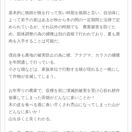
基本的に猟師が猟を行って良い時期を猟期と言い、自治体に
よって若干の差はあるが秋から冬の間の一定期間と法律で定
められているが、それ以外の時期でも 農業被害を防ぐた
め、固体調整の為の捕獲は別の資格で行われており、夏も鹿
肉を入手することは可能だ。
僕自身も農地の被害防止の為に猪、アナグマ、カラスの捕獲
を年間通して行っている、
小さな畑などは、家族単位で行動する猪が現れると一晩にし
て作物が全滅してしまう。
お年寄りの農家で、収穫を前に壊滅的被害を受け心折れ耕作
放棄してしまった田畑がどんなに多いことか！
木の皮を食べる鹿に食い尽くされ禿山になってしまった山が
どんなに多いか！
山を歩くと良くわかる。