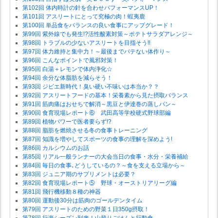
第102回 体内時計の針を合わせパフォーマンスUP！
第101回 アスリートにとって究極の肉！蝦夷鹿
第100回 単品食をバランスの良い食事にアップグレード！
第99回 紫外線でも発生!?活性酸素対策～ポテトサラダアレンジ～
第98回 トラブルの少ないアスリートを目指そう!!
第97回 体力維持と集中力！～最後までバテない体作り～
第96回 こんなポイントで風邪対策！
第95回 白湯＋レモンで体内浄化☆
第94回 余分な体脂肪を減らそう！
第93回 ジビエ新時代！臭い硬い不味いは本当か？？
第92回 アスリートフードの基本！栄養素から見た摂取バランス
第91回 筋肉痛はおせちで解消～黒豆と伊達巻の蒸しパン～
第90回 食育現場レポート⑥ 武田高等学校硬式野球部編
第89回 植物パワーで医者要らず!?
第88回 脂肪を燃焼させる冬の食事トレーニング
第87回 知識を増やしてスポーツの食事の理解を深めよう!
第86回 カルシウムのお話
第85回 リアル一般ランナーの大会当日の食事・水分・栄養補給
第84回 毎日の食事､どうしているの？～食を支える立場から～
第83回 ジュニア期のサプリメントは必要？
第82回 食育現場レポート⑤ 野球・オーストリアリーグ編
第81回 飛行機移動８種の神器
第80回 運動後30分は筋肉のゴールデンタイム
第79回 アスリートのための野菜１日350g摂取！
第78回 行楽シーズン到来！山登りごはんと行動食