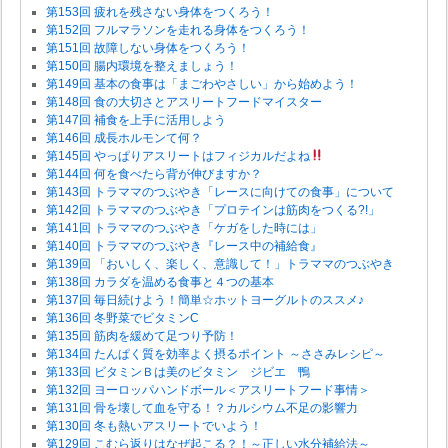
第153回 疲れを残さない身体をつくろう！
第152回 フルマラソンを走れる身体をつくろう！
第151回 故障しない身体をつくろう！
第150回 腸内環境を整えましょう！
第149回 基本の食事は「まごわやさしい」から始めよう！
第148回 食の大切さとアスリートフードマイスター
第147回 補食を上手に活用しよう
第146回 成長ホルモンて何？
第145回 やっぱりアスリートはフィジカルだよね
第144回 何を食べたら背が伸びますか？
第143回 トラママのつぶやき「レースに向けての食事」について
第142回 トラママのつぶやき「プロテインは筋肉をつくる?!」
第141回 トラママのつぶやき「ケガをした時には」
第140回 トラママのつぶやき『レース中の補給食』
第139回 「おいしく、楽しく、意識して！」トラママのつぶやき
第138回 カラダを温める食事と４つの基本
第137回 毎日続けよう！簡単☆ホットヨーグルトのススメ♪
第136回 冬野菜でビタミンC
第135回 筋肉を緩めて足つり予防！
第134回 たんぱく質を効率よく摂るポイント ～ささみレシピ～
第133回 ビタミンＢは美のビタミン ジビエ 鴨
第132回 ヨーロッパハンドボール＜アスリートフード事情＞
第131回 骨を壊して血を守る！？カルシウム不足の影響力
第130回 冬も熱いアスリートでいよう！
第129回 こむら返りはなぜ起こる？！～正しい水分補給法～