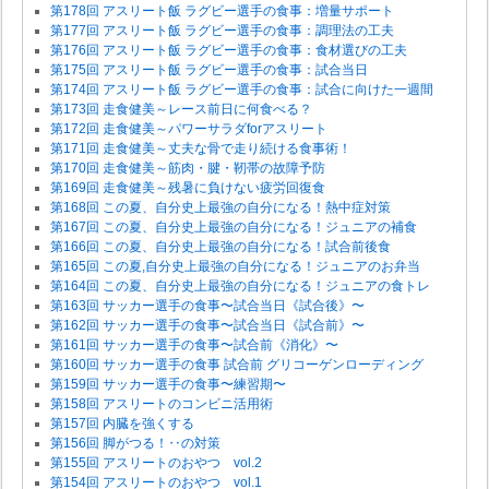
第178回 アスリート飯 ラグビー選手の食事：増量サポート
第177回 アスリート飯 ラグビー選手の食事：調理法の工夫
第176回 アスリート飯 ラグビー選手の食事：食材選びの工夫
第175回 アスリート飯 ラグビー選手の食事：試合当日
第174回 アスリート飯 ラグビー選手の食事：試合に向けた一週間
第173回 走食健美～レース前日に何食べる？
第172回 走食健美～パワーサラダforアスリート
第171回 走食健美～丈夫な骨で走り続ける食事術！
第170回 走食健美～筋肉・腱・靭帯の故障予防
第169回 走食健美～残暑に負けない疲労回復食
第168回 この夏、自分史上最強の自分になる！熱中症対策
第167回 この夏、自分史上最強の自分になる！ジュニアの補食
第166回 この夏、自分史上最強の自分になる！試合前後食
第165回 この夏,自分史上最強の自分になる！ジュニアのお弁当
第164回 この夏、自分史上最強の自分になる！ジュニアの食トレ
第163回 サッカー選手の食事〜試合当日《試合後》〜
第162回 サッカー選手の食事〜試合当日《試合前》〜
第161回 サッカー選手の食事〜試合前《消化》〜
第160回 サッカー選手の食事 試合前 グリコーゲンローディング
第159回 サッカー選手の食事〜練習期〜
第158回 アスリートのコンビニ活用術
第157回 内臓を強くする
第156回 脚がつる！‥の対策
第155回 アスリートのおやつ vol.2
第154回 アスリートのおやつ vol.1