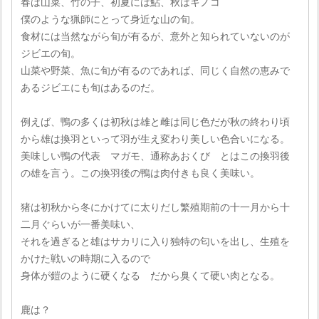
春は山菜、竹の子、初夏には鮎、秋はキノコ
僕のような猟師にとって身近な山の旬。
食材には当然ながら旬が有るが、意外と知られていないのが
ジビエの旬。
山菜や野菜、魚に旬が有るのであれば、同じく自然の恵みで
あるジビエにも旬はあるのだ。
例えば、鴨の多くは初秋は雄と雌は同じ色だが秋の終わり頃
から雄は換羽といって羽が生え変わり美しい色合いになる。
美味しい鴨の代表 マガモ、通称あおくび とはこの換羽後
の雄を言う。この換羽後の鴨は肉付きも良く美味い。
猪は初秋から冬にかけてに太りだし繁殖期前の十一月から十
二月ぐらいが一番美味い、
それを過ぎると雄はサカリに入り独特の匂いを出し、生殖を
かけた戦いの時期に入るので
身体が鎧のように硬くなる だから臭くて硬い肉となる。
鹿は？