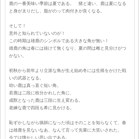
鹿の一番美味い季節は夏である。 猪と違い、鹿は夏になる
と身が太りだし、脂がのって肉付きが良くなる。
そして！
意外と知られていないのが！
この時期は雄鹿のシンボルである大きな角が無い！
雄鹿の角は春には抜けて無くなり、夏の間は雌と見分けがつ
かない。
初秋から前年より立派な角が生え始め冬には生殖をかけた戦
いの武器となる。
幼い鹿は真っ直ぐ短い角。
若鹿は二段に枝分かれした角に、
成獸となった鹿は三段に生え変わる。
老練な鹿で四段も希に見かける。
恥ずかしながら猟師になった頃はそのことを知らなくて、春
は雄鹿を見ないなあ、なんて言って先輩に大笑いされた。
今では懐かしい思い出である。