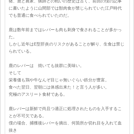
猪、鹿と農家、猟師との戦いの歴史は古く、前回の僕の記事
に書いたように山間部では獣肉食が禁じられていた江戸時代
でも普通に食べられていたのだ。
鹿は数年前まではレバーも肉も刺身で食されることが多かっ
た。
しかし近年はE型肝炎のリスクがあることが解り、生食は禁じ
られている。
鹿のレバーは 焼いても抜群に美味い。
そして
栄養価も鶏や牛なんぞ目じゃ無いぐらい鉄分が豊富。
食べた翌日、翌朝には体感出来た！と言う人が多い。
究極のアスリート食材である。
鹿レバーは新鮮で尚且つ適正に処理されたものを入手するこ
とが不可欠である。
僕の場合、捕獲後レバーを摘出、何箇所か切れ目を入れて血
抜き